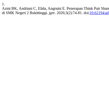
1.
Azmi BK, Andriani C, Elida, Angraini E. Penerapan Think Pair Shar
di SMK Negeri 2 Bukittinggi.
jgre
. 2026;3(2):74-81. doi:
10.62194/ad