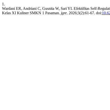
1.
Wardani ER, Andriani C, Gusnita W, Sari YI. Efektifitas Self-Regul
Kelas XI Kuliner SMKN 1 Pasaman.
jgre
. 2026;3(2):61-67. doi:
10.6