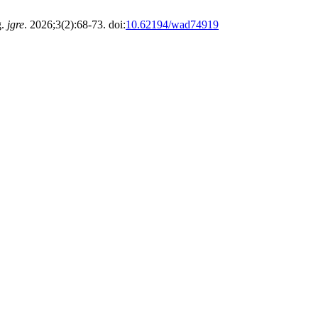
g.
jgre
. 2026;3(2):68-73. doi:
10.62194/wad74919