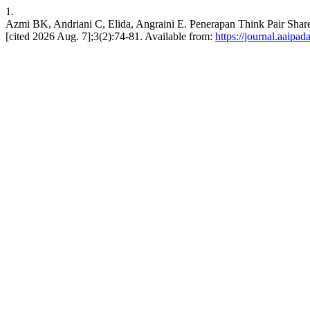
1.
Azmi BK, Andriani C, Elida, Angraini E. Penerapan Think Pair Shar
[cited 2026 Aug. 7];3(2):74-81. Available from:
https://journal.aaipa