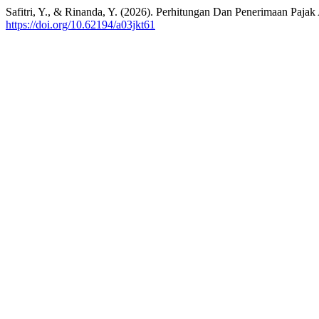
Safitri, Y., & Rinanda, Y. (2026). Perhitungan Dan Penerimaan Paj
https://doi.org/10.62194/a03jkt61