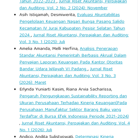
Tahun 2022-2023
,
Jurnal Riset Akuntansi, Perpajakan
dan Auditing: Vol. 2 No. 2 (2024): November
Asih Istiqamah, Desmiwerita,
Evaluasi Akuntabilitas
Pengelolaan Keuangan Nagari Bunga Pasang Salido
Kecamatan IV Jurai Kabupaten Pesisir Selatan Tahun
2024
,
Jurnal Riset Akuntansi, Perpajakan dan Auditing:
Vol. 3 No. 1 (2025): Juli
Amelia Amanda, Melli Herfina,
Analisis Penerapan
Standar Akuntansi Pemerintah Berbasis Akrual Dalam
Penyajian Laporan Keuangan Pada Kantor Otoritas
Bandar Udara Wilayah VI Padang
,
Jurnal Riset
Akuntansi, Perpajakan dan Auditing: Vol. 3 No. 3
(2026): Maret
Erlynda Yuniarti Kasim, Riana Arvia Sacharissa,
Pengaruh Pengungkapan Sustainability Reporting dan
Ukuran Perusahaan Terhadap Kinerja Keuangan(Pada
Perusahaan Manufaktur Sektor Barang Baku yang
Terdaftar di Bursa Efek Indonesia Periode 2021-2024)
,
Jurnal Riset Akuntansi, Perpajakan dan Auditing: Vol. 4
No. 1 (2026): Juli
Andico, Andita Sulistyowati,
Determinasi Kinerja