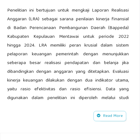
Penelitian ini bertujuan untuk mengkaji Laporan Realisasi
Anggaran (LRA) sebagai sarana penilaian kinerja finansial
di Badan Perencanaan Pembangunan Daerah (Bappeda)
Kabupaten Kepulauan Mentawai untuk periode 2022
hingga 2024. LRA memiliki peran krusial dalam sistem
pelaporan keuangan pemerintah dengan menunjukkan
seberapa besar realisasi pendapatan dan belanja jika
dibandingkan dengan anggaran yang ditetapkan. Evaluasi
kinerja keuangan dilakukan dengan dua indikator utama,
yaitu rasio efektivitas dan rasio efisiensi. Data yang
digunakan dalam penelitian ini diperoleh melalui studi
dokumentasi serta pengamatan terhadap laporan
keuangan Bappeda dari tahun 2022 sampai 2024. Metode
Read More
analisis yang diterapkan adalah deskriptif kuantitatif. Hasil
dari penelitian ini mengungkapkan bahwa antara tahun