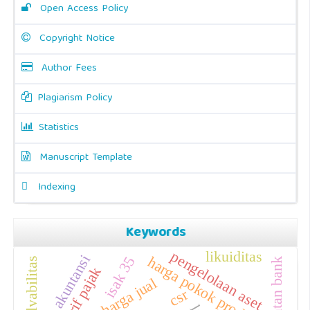
Open Access Policy
Copyright Notice
Author Fees
Plagiarism Policy
Statistics
Manuscript Template
Indexing
Keywords
pengelolaan aset
likuiditas
basis akuntansi
harga pokok produksi
isak 35
solvabilitas
tarif pajak
harga jual
csr