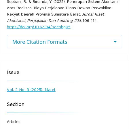
Septiani, R., & Rinanda, Y. (2025). Penerapan Sistem Akuntansi
Lestari anakusuma Evi dan Endang Sri, (2018) “ Rancang
Atas Realisasi Biaya Perjalanan Dinas Dewan Perwakilan
bangun sistem Informasi surat perjalanan dinas pada
Rakyat Daerah Provinsi Sumatera Barat.
Jurnal Riset
sekretariat daerah berbasi web”.
Akuntansi, Perpajakan Dan Auditing
,
2
(3), 106-114.
https://doi.org/10.62194/9eehhg05
Mulyadi, (2016) “ sistem akuntansi perjalanan dinas”. Jakarta:
More Citation Formats
salemba empat.
Mulyadi, (2016) “ Catatan pengeluaran kas biaya perjalanan
dinas”. Jakarta: salemba empat.
Issue
Mulyadi, (2016) “ Unsur Pengendalian Internal pengeluaran
kas”. Jakarta: salemba empat.
Vol. 2 No. 3 (2025): Maret
Section
Qotrunada R (2016) “ Fungsi yang terkait atas biaya
perjalanan dinas” tanggerang banten.
Articles
Rinanda, Yessi (2023), Sistem Akuntansi, Media Sains