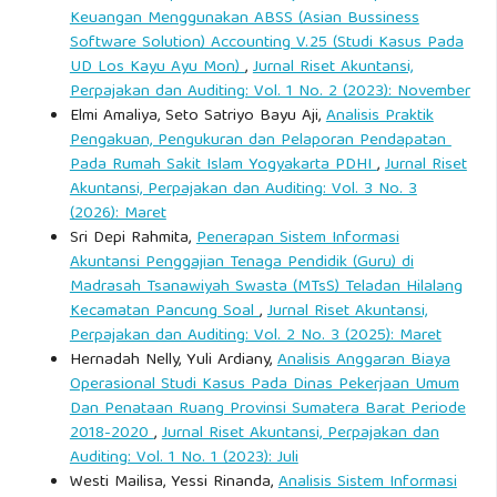
Keuangan Menggunakan ABSS (Asian Bussiness
Software Solution) Accounting V.25 (Studi Kasus Pada
UD Los Kayu Ayu Mon)
,
Jurnal Riset Akuntansi,
Perpajakan dan Auditing: Vol. 1 No. 2 (2023): November
Elmi Amaliya, Seto Satriyo Bayu Aji,
Analisis Praktik
Pengakuan, Pengukuran dan Pelaporan Pendapatan
Pada Rumah Sakit Islam Yogyakarta PDHI
,
Jurnal Riset
Akuntansi, Perpajakan dan Auditing: Vol. 3 No. 3
(2026): Maret
Sri Depi Rahmita,
Penerapan Sistem Informasi
Akuntansi Penggajian Tenaga Pendidik (Guru) di
Madrasah Tsanawiyah Swasta (MTsS) Teladan Hilalang
Kecamatan Pancung Soal
,
Jurnal Riset Akuntansi,
Perpajakan dan Auditing: Vol. 2 No. 3 (2025): Maret
Hernadah Nelly, Yuli Ardiany,
Analisis Anggaran Biaya
Operasional Studi Kasus Pada Dinas Pekerjaan Umum
Dan Penataan Ruang Provinsi Sumatera Barat Periode
2018-2020
,
Jurnal Riset Akuntansi, Perpajakan dan
Auditing: Vol. 1 No. 1 (2023): Juli
Westi Mailisa, Yessi Rinanda,
Analisis Sistem Informasi