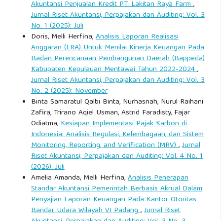
Akuntansi Penjualan Kredit PT. Lakitan Raya Farm
,
Jurnal Riset Akuntansi, Perpajakan dan Auditing: Vol. 3
No. 1 (2025): Juli
Doris, Melli Herfina,
Analisis Laporan Realisasi
Anggaran (LRA) Untuk Menilai Kinerja Keuangan Pada
Badan Perencanaan Pembangunan Daerah (Bappeda)
Kabupaten Kepulauan Mentawai Tahun 2022-2024
,
Jurnal Riset Akuntansi, Perpajakan dan Auditing: Vol. 3
No. 2 (2025): November
Binta Samaratul Qalbi Binta, Nurhasnah, Nurul Raihani
Zafira, Trirano Aqiel Usman, Astrid Faradisty, Fajar
Odiatma,
Kesiapan Implementasi Pajak Karbon di
Indonesia: Analisis Regulasi, Kelembagaan, dan Sistem
Monitoring, Reporting, and Verification (MRV)
,
Jurnal
Riset Akuntansi, Perpajakan dan Auditing: Vol. 4 No. 1
(2026): Juli
Amelia Amanda, Melli Herfina,
Analisis Penerapan
Standar Akuntansi Pemerintah Berbasis Akrual Dalam
Penyajian Laporan Keuangan Pada Kantor Otoritas
Bandar Udara Wilayah VI Padang
,
Jurnal Riset