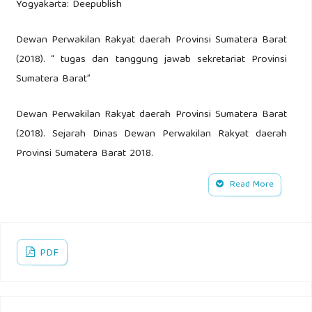
Yogyakarta: Deepublish
Dewan Perwakilan Rakyat daerah Provinsi Sumatera Barat
(2018). “ tugas dan tanggung jawab sekretariat Provinsi
Sumatera Barat”
Dewan Perwakilan Rakyat daerah Provinsi Sumatera Barat
(2018). Sejarah Dinas Dewan Perwakilan Rakyat daerah
Provinsi Sumatera Barat 2018.
Read More
Dewan Perwakilan Rakyat daerah Provins Sumatera Barat
(2018). Visi dan Misi Dewan Perwakilan Rakyat daerah
Provinsi Sumatera Barat 2018.
PDF
Dewan Perwakilan Rakyat daerah Provinsi Sumatera Barat
(2018). Struktur Dewan Perwakilan Rakyat daerah Provinsi
Sumatera Barat 2023.