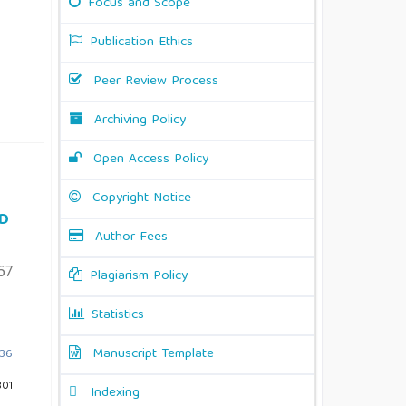
Focus and Scope
Publication Ethics
Peer Review Process
Archiving Policy
Open Access Policy
Copyright Notice
UD
Author Fees
67
Plagiarism Policy
Statistics
Manuscript Template
n36
801
Indexing