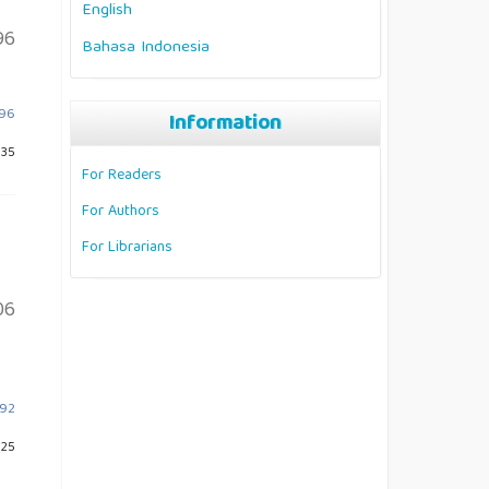
English
96
Bahasa Indonesia
196
Information
535
For Readers
For Authors
For Librarians
06
392
525