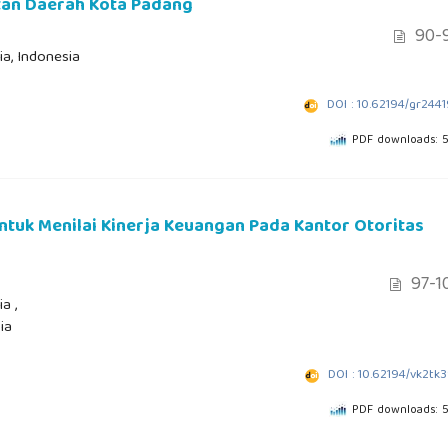
tan Daerah Kota Padang
90-
ia, Indonesia
DOI : 10.62194/gr244
PDF downloads: 
ntuk Menilai Kinerja Keuangan Pada Kantor Otoritas
97-1
a ,
ia
DOI : 10.62194/vk2tk
PDF downloads: 