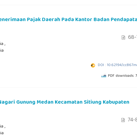
 Penerimaan Pajak Daerah Pada Kantor Badan Pendapat
68-
a ,
ia
DOI : 10.62194/cc867
PDF downloads: 
 Nagari Gunung Medan Kecamatan Sitiung Kabupaten
74-
a ,
ia