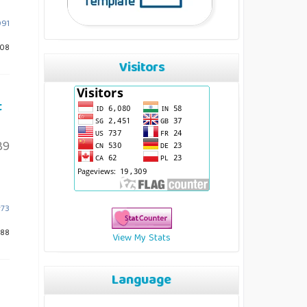
991
308
Visitors
t
89
r73
388
View My Stats
Language
n