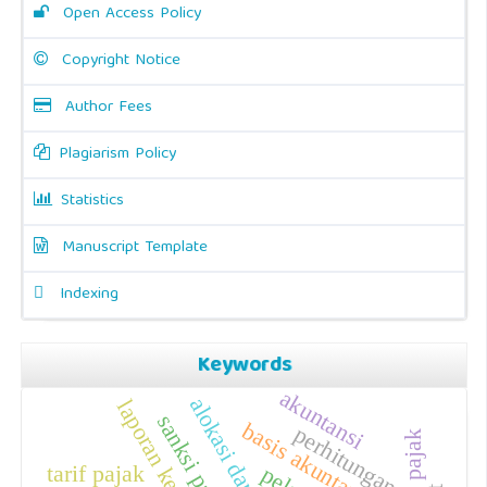
Open Access Policy
Copyright Notice
Author Fees
Plagiarism Policy
Statistics
Manuscript Template
Indexing
Keywords
akuntansi
laporan keuangan
sanksi pajak
basis akuntansi
perhitungan
tarif pajak