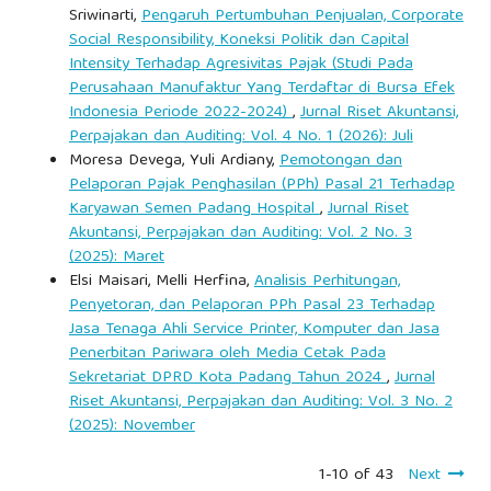
Sriwinarti,
Pengaruh Pertumbuhan Penjualan, Corporate
Social Responsibility, Koneksi Politik dan Capital
Intensity Terhadap Agresivitas Pajak (Studi Pada
Perusahaan Manufaktur Yang Terdaftar di Bursa Efek
Indonesia Periode 2022-2024)
,
Jurnal Riset Akuntansi,
Perpajakan dan Auditing: Vol. 4 No. 1 (2026): Juli
Moresa Devega, Yuli Ardiany,
Pemotongan dan
Pelaporan Pajak Penghasilan (PPh) Pasal 21 Terhadap
Karyawan Semen Padang Hospital
,
Jurnal Riset
Akuntansi, Perpajakan dan Auditing: Vol. 2 No. 3
(2025): Maret
Elsi Maisari, Melli Herfina,
Analisis Perhitungan,
Penyetoran, dan Pelaporan PPh Pasal 23 Terhadap
Jasa Tenaga Ahli Service Printer, Komputer dan Jasa
Penerbitan Pariwara oleh Media Cetak Pada
Sekretariat DPRD Kota Padang Tahun 2024
,
Jurnal
Riset Akuntansi, Perpajakan dan Auditing: Vol. 3 No. 2
(2025): November
1-10 of 43
Next