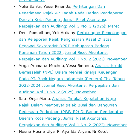
(2026): Maret
Yulia Safitri, Yessi Rinanda,
Perhitungan Dan
Penerimaan Pajak Air Tanah Pada Badan Pendapatan
Daerah Kota Padang
,
Jurnal Riset Akuntansi,
Perpajakan dan Auditing: Vol. 3 No. 3 (2026): Maret
Deni Ramadhani, Yuli Ardiany,
Perhitungan Pemotongan
dan Pelaporan Pajak Penghasilan Pasal 21 atas
Pegawai Sekretariat DPRD Kabupaten Padang
Pariaman Tahun 2022
,
Jurnal Riset Akuntansi,
Perpajakan dan Auditing: Vol. 1 No. 2 (2023): November
Yoga Pramana Muchda, Yessi Rinanda,
Analisis Kredit
Bermasalah (NPL) Dalam Menilai Kinerja Keuangan
Pada PT. Bank Negara Indonesia (Persero) Tbk. Tahun
2022-2024
,
Jurnal Riset Akuntansi, Perpajakan dan
Auditing: Vol. 3 No. 2 (2025): November
Satri Orija Maria,
Analisis Tingkat Kepatuhan Wajib
Pajak Dalam Membayar pajak Bumi dan Bangunan
Pedesaan Perkotaan (PBB-P2) Di Badan Pendapatan
Daerah Kota Padang
,
Jurnal Riset Akuntansi,
Perpajakan dan Auditing: Vol. 1 No. 2 (2023): November
Husna Husna Ulya, R. Ayu Ida Aryani, Ni Ketut