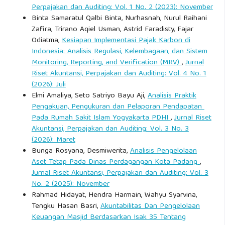
Perpajakan dan Auditing: Vol. 1 No. 2 (2023): November
Binta Samaratul Qalbi Binta, Nurhasnah, Nurul Raihani
Zafira, Trirano Aqiel Usman, Astrid Faradisty, Fajar
Odiatma,
Kesiapan Implementasi Pajak Karbon di
Indonesia: Analisis Regulasi, Kelembagaan, dan Sistem
Monitoring, Reporting, and Verification (MRV)
,
Jurnal
Riset Akuntansi, Perpajakan dan Auditing: Vol. 4 No. 1
(2026): Juli
Elmi Amaliya, Seto Satriyo Bayu Aji,
Analisis Praktik
Pengakuan, Pengukuran dan Pelaporan Pendapatan
Pada Rumah Sakit Islam Yogyakarta PDHI
,
Jurnal Riset
Akuntansi, Perpajakan dan Auditing: Vol. 3 No. 3
(2026): Maret
Bunga Rosyana, Desmiwerita,
Analisis Pengelolaan
Aset Tetap Pada Dinas Perdagangan Kota Padang
,
Jurnal Riset Akuntansi, Perpajakan dan Auditing: Vol. 3
No. 2 (2025): November
Rahmad Hidayat, Hendra Harmain, Wahyu Syarvina,
Tengku Hasan Basri,
Akuntabilitas Dan Pengelolaan
Keuangan Masjid Berdasarkan Isak 35 Tentang