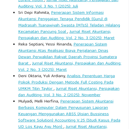
Lorent Room
,
Jurnal Riset Akuntansi, Perpajakan dan
Auditing: Vol. 3 No. 1 (2025): Juli
Sri Depi Rahmita,
Penerapan Sistem Informasi
Akuntansi Penggajian Tenaga Pendidik (Guru) di
Madrasah Tsanawiyah Swasta (MTsS) Teladan Hilalang
Kecamatan Pancung Soal
,
Jurnal Riset Akuntansi,
Perpajakan dan Auditing: Vol. 2 No. 3 (2025): Maret
Reka Septiani, Yessi Rinanda,
Penerapan Sistem
Akuntansi Atas Realisasi Biaya Perjalanan Dinas
Dewan Perwakilan Rakyat Daerah Provinsi Sumatera
Barat
,
Jurnal Riset Akuntansi, Perpajakan dan Auditing:
Vol. 2 No. 3 (2025): Maret
Deni Oktaria, Yuli Ardiany,
Analisis Penentuan Harga
Pokok Produksi Dengan Metode Full Costing Pada
UMKM Titin Taylor
,
Jurnal Riset Akuntansi, Perpajakan
dan Auditing: Vol. 3 No. 2 (2025): November
Mulyadi, Melli Herfina,
Penerapan Sistem Akuntansi
Berbasis Komputer Dalam Penyusunan Laporan
Keuangan Menggunakan ABSS (Asian Bussiness
Software Solution) Accounting V.25 (Studi Kasus Pada
UD Los Kayu Ayu Mon)
,
Jurnal Riset Akuntansi,