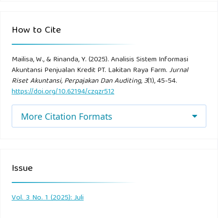
Kredit di Perusahaan Umum (PERUM) Bulog Kantor Wilayah
Bali.
How to Cite
Pratiwi, Alya intan (2021). Sistem Akuntansi Penjualan Kredit
pada CV. Sumber Tirta Anugerah (PD. Fakta Jaya).
Mailisa, W., & Rinanda, Y. (2025). Analisis Sistem Informasi
Akuntansi Penjualan Kredit PT. Lakitan Raya Farm.
Jurnal
Riset Akuntansi, Perpajakan Dan Auditing
,
3
(1), 45-54.
Repa, Reren Yolanda (2020). Analisis Penerapan Informasi
https://doi.org/10.62194/czqzr512
Akuntansi Penjualan dalam Meningkatkan Efektivitas
Pengendalian Internal pada PT. Aek Nauli.
More Citation Formats
Sugiyono (2020). Metode penelitian kuantitatif, kualitatif.
Bandung: Alfabeta.
Issue
Syafriadi ( 2021). Analisis Sistem Informasi Akuntansi
Penjualan pada PT. Oze .
Vol. 3 No. 1 (2025): Juli
Trisnawati, Devi (2023). Analisis Penerapan Sistem