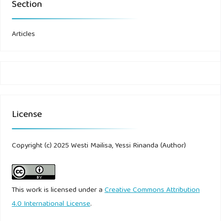
Section
Informasi Akuntansi Penjualan pada PT. Sintesa Kayan
Mentarang.
Articles
License
Copyright (c) 2025 Westi Mailisa, Yessi Rinanda (Author)
This work is licensed under a
Creative Commons Attribution
4.0 International License
.