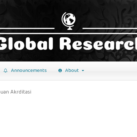
Announcements
About
uan Akrditasi