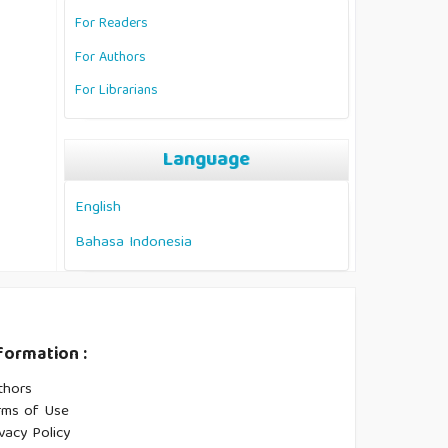
For Readers
For Authors
For Librarians
Language
English
Bahasa Indonesia
formation :
thors
rms of Use
vacy Policy