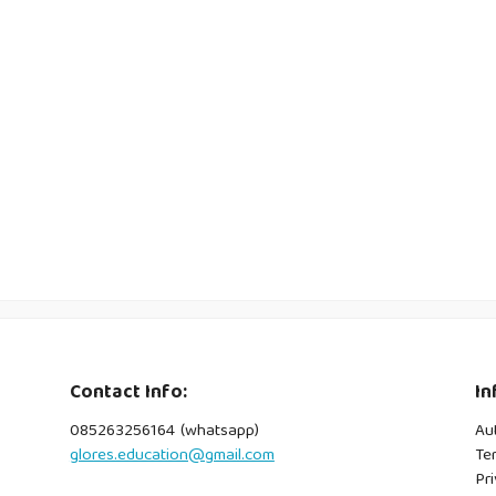
Contact Info:
In
085263256164 (whatsapp)
Au
glores.education@gmail.com
Te
Pri