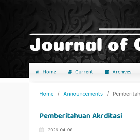
Home
Current
Archives
Home
/
Announcements
/
Pemberitah
Pemberitahuan Akrditasi
2026-04-08