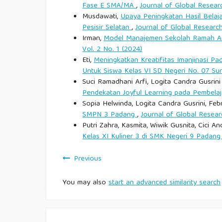
Fase E SMA/MA
,
Journal of Global Researc
Sugiyono, D. (2018). Metode Penelitian Kuantitati
Musdawati,
Upaya Peningkatan Hasil Belaj
Pesisir Selatan
,
Journal of Global Research
Wijayanto. (2025). Pengolahan Bahan Pangan 
Irman,
Model Manajemen Sekolah Ramah Ana
Makanan Tradisional. Jurnal Kencana Jakarta.
Vol. 2 No. 1 (2024)
Eti,
Meningkatkan Kreatifitas Imanjinasi P
Untuk Siswa Kelas VI SD Negeri No. 07 S
Yanti. (2018). Penerapan Model Pembelajaran Koo
Suci Ramadhani Arfi, Logita Candra Gusrini 
Belajar IPA Materi Sistem Pernapasan Terh
Pendekatan Joyful Learning pada Pembela
Sabilarrasyad: Jurnal Pendidikan Dan Ilmu Pendidi
Sopia Helwinda, Logita Candra Gusrini, Feb
SMPN 3 Padang
,
Journal of Global Resear
Putri Zahra, Kasmita, Wiwik Gusnita, Cici An
Yuslinda, A. F. (2024). Pengaruh Model Pembelaj
Kelas XI Kuliner 3 di SMK Negeri 9 Padan
Kreativitas Siswa Pada Mata Pelajaran Seni Bu
Lampung. Universitas Islam Negeri Raden Intan La
Previous
You may also
start an advanced similarity search