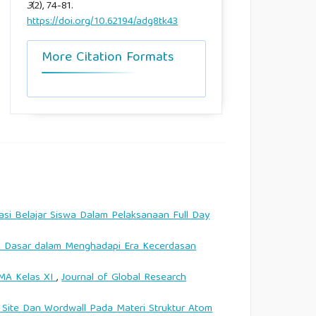
3
(2), 74-81.
https://doi.org/10.62194/adg8tk43
More Citation Formats
vasi Belajar Siswa Dalam Pelaksanaan Full Day
ah Dasar dalam Menghadapi Era Kecerdasan
MA Kelas XI
,
Journal of Global Research
ite Dan Wordwall Pada Materi Struktur Atom