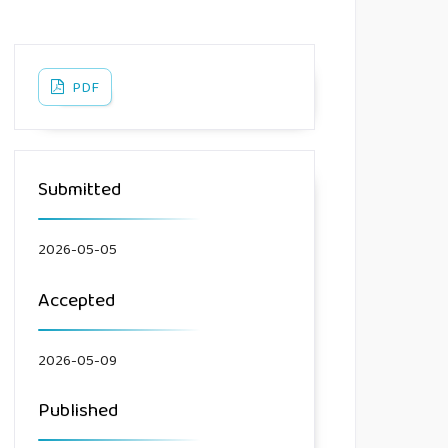
PDF
Submitted
2026-05-05
Accepted
2026-05-09
Published