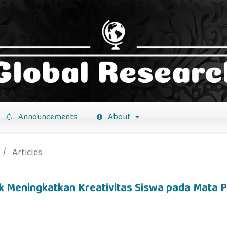
Announcements
About
/
Articles
k Meningkatkan Kreativitas Siswa pada Mata 