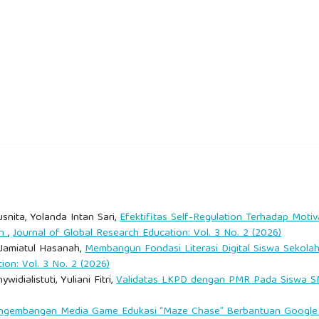
 Produk, Daya Tarik Iklan, dan Citra Merek Terhadap Keputusan
 Honda PCX Club Jakarta). Repository STEI. Sekolah Tinggi
Pembelajaran Kooperatif Tipe Think Pair Share (TPS) Terhadap
Kelas VIII MTs Pancasila Kota Bengkulu. Institut Agama Islam
isasi Pendidikan Dan Pelatihan Vokasi (2022). Pemerintah
snita, Yolanda Intan Sari,
Efektifitas Self-Regulation Terhadap Moti
aya Tarik Iklan dan Citra Merek Terhadap Keputusan Pembelian
an
,
Journal of Global Research Education: Vol. 3 No. 2 (2026)
nomi Indonesia (STIE) Jakarta, 45.
, Jamiatul Hasanah,
Membangun Fondasi Literasi Digital Siswa Sekol
ion: Vol. 3 No. 2 (2026)
2023). The Role of Vocational Education as the Key to Economic
idialistuti, Yuliani Fitri,
Validatas LKPD dengan PMR Pada Siswa S
 Multidisciplinary International Conference (Mic 2023).
ngembangan Media Game Edukasi “Maze Chase” Berbantuan Google S