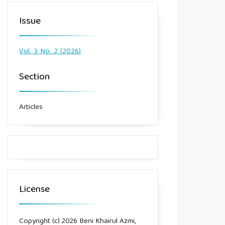
Issue
Vol. 3 No. 2 (2026)
Section
Articles
License
Copyright (c) 2026 Beni Khairul Azmi,