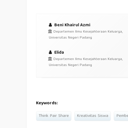
Beni Khairul Azmi
Departemen Ilmu Kesejahteraan Keluarga,
Universitas Negeri Padang
Elida
Departemen Ilmu Kesejahteraan Keluarga,
Universitas Negeri Padang
Keywords:
Think Pair Share
Kreativitas Siswa
Pembe