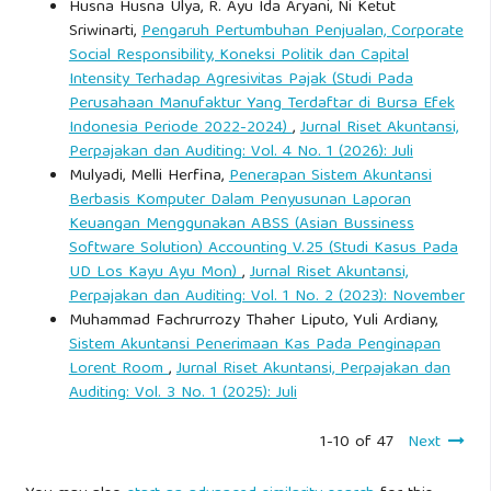
Husna Husna Ulya, R. Ayu Ida Aryani, Ni Ketut
Sriwinarti,
Pengaruh Pertumbuhan Penjualan, Corporate
Social Responsibility, Koneksi Politik dan Capital
Intensity Terhadap Agresivitas Pajak (Studi Pada
Perusahaan Manufaktur Yang Terdaftar di Bursa Efek
Indonesia Periode 2022-2024)
,
Jurnal Riset Akuntansi,
Perpajakan dan Auditing: Vol. 4 No. 1 (2026): Juli
Mulyadi, Melli Herfina,
Penerapan Sistem Akuntansi
Berbasis Komputer Dalam Penyusunan Laporan
Keuangan Menggunakan ABSS (Asian Bussiness
Software Solution) Accounting V.25 (Studi Kasus Pada
UD Los Kayu Ayu Mon)
,
Jurnal Riset Akuntansi,
Perpajakan dan Auditing: Vol. 1 No. 2 (2023): November
Muhammad Fachrurrozy Thaher Liputo, Yuli Ardiany,
Sistem Akuntansi Penerimaan Kas Pada Penginapan
Lorent Room
,
Jurnal Riset Akuntansi, Perpajakan dan
Auditing: Vol. 3 No. 1 (2025): Juli
1-10 of 47
Next