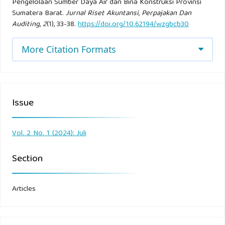
Pengelolaan Sumber Daya Air dan Bina Konstruksi Provinsi
Sumatera Barat.
Jurnal Riset Akuntansi, Perpajakan Dan
Sarwono, J. (2006). Metode Penelitian Kuantitatif dan
Auditing
,
2
(1), 33-38.
https://doi.org/10.62194/wzgbcb30
Kualitatif. Yogyakarta: Graha Ilmu.
More Citation Formats
Sastroatmodjo, S., & Purnairawan, E. (2021). Pengantar
Akuntansi. Bandung: Media Sains Indonesia.
Sugiyono. (2016). Metode Penelitian Kuantitatif, Kualitatif,
Issue
R&D. Bandung: IKAPI.
Vol. 2 No. 1 (2024): Juli
Sugiyono. (2019). Metode Penelitian Kuantitatif, Kualitatif
dan R&D. Bandung: CV Alfabeta.
Section
Articles