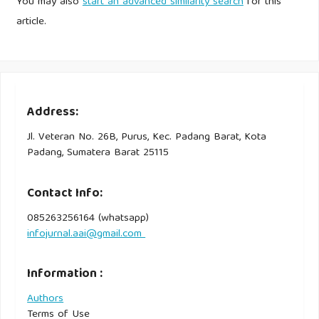
You may also
start an advanced similarity search
for this
article.
Address:
Jl. Veteran No. 26B, Purus, Kec. Padang Barat, Kota
Padang, Sumatera Barat 25115
Contact Info:
085263256164 (whatsapp)
infojurnal.aai@gmail.com
Information :
Authors
Terms of Use