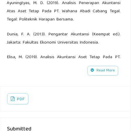
Ayuningtyas, M. D. (2019). Analisis Penerapan Akuntansi
Atas Aset Tetap Pada PT. Wahana Abadi Cabang Tegal.
Tegal: Politeknik Harapan Bersama.
Dunia, F. A. (2013). Pengantar Akuntansi (Keempat ed.).
Jakarta: Fakultas Ekonomi Universitas Indonesia.
Elisa, M. (2019). Analisis Akuntansi Aset Tetap Pada PT.
Mega Distribusi Utama Pekanbaru. Riau: Universitas Islam
Read More
Riau.
Erlina, Rambe, O. S., & Rasdianto. (2018). Akuntansi
Keuangan Daerah. Jakarta: Salemba Empat.
PDF
Farida. (2019). Akuntansi Aktiva Tetap Pada Dinas
Perindustrian dan Perdagangan Kabupaten Sleman.
Submitted
Yogyakarta: Universitas Islam Indonesia.