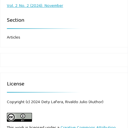
Undang-Undang Nomor 20 Tahun 2008 tentang Usaha
Vol. 2 No. 2 (2024): November
Mikro, Kecil dan Menengah (UMKM).
Section
Undang-Undang Perbankan Nomor 10 Tahun 1998 tentang
Kredit.
Articles
Undang-Undang RI Nomor 10 Tahun 1998 tentang
Perbankan.
License
Copyright (c) 2024 Dety Lafera, Rivaldo Julio (Author)
This work is licensed under a
Creative Commons Attribution