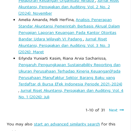
Pelaporan Keuangan Organisasi Nirlaba
,
Jurnal Riset
Akuntansi, Perpajakan dan Auditing: Vol. 2 No. 2
(2024): November
Amelia Amanda, Melli Herfina,
Analisis Penerapan
Standar Akuntansi Pemerintah Berbasis Akrual Dalam
Penyajian Laporan Keuangan Pada Kantor Otoritas
Bandar Udara Wilayah VI Padang
,
Jurnal Riset
Akuntansi, Perpajakan dan Auditing: Vol. 3 No. 3
(2026): Maret
Erlynda Yuniarti Kasim, Riana Arvia Sacharissa,
Pengaruh Pengungkapan Sustainability Reporting dan
Ukuran Perusahaan Terhadap Kinerja Keuangan(Pada
Perusahaan Manufaktur Sektor Barang Baku yang
Terdaftar di Bursa Efek Indonesia Periode 2021-2024)
,
Jurnal Riset Akuntansi, Perpajakan dan Auditing: Vol. 4
No. 1 (2026): Juli
1-10 of 31
Next
You may also
start an advanced similarity search
for this