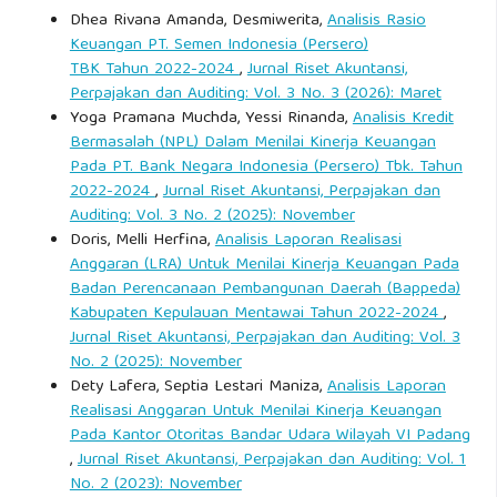
Dhea Rivana Amanda, Desmiwerita,
Analisis Rasio
Keuangan PT. Semen Indonesia (Persero)
TBK Tahun 2022-2024
,
Jurnal Riset Akuntansi,
Perpajakan dan Auditing: Vol. 3 No. 3 (2026): Maret
Yoga Pramana Muchda, Yessi Rinanda,
Analisis Kredit
Bermasalah (NPL) Dalam Menilai Kinerja Keuangan
Pada PT. Bank Negara Indonesia (Persero) Tbk. Tahun
2022-2024
,
Jurnal Riset Akuntansi, Perpajakan dan
Auditing: Vol. 3 No. 2 (2025): November
Doris, Melli Herfina,
Analisis Laporan Realisasi
Anggaran (LRA) Untuk Menilai Kinerja Keuangan Pada
Badan Perencanaan Pembangunan Daerah (Bappeda)
Kabupaten Kepulauan Mentawai Tahun 2022-2024
,
Jurnal Riset Akuntansi, Perpajakan dan Auditing: Vol. 3
No. 2 (2025): November
Dety Lafera, Septia Lestari Maniza,
Analisis Laporan
Realisasi Anggaran Untuk Menilai Kinerja Keuangan
Pada Kantor Otoritas Bandar Udara Wilayah VI Padang
,
Jurnal Riset Akuntansi, Perpajakan dan Auditing: Vol. 1
No. 2 (2023): November