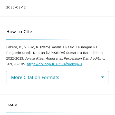
tentang Sistem Akuntansi dan Pelaporan Keuangan Pusat.
2025-02-12
Peraturan Pemerintah Nomor 71 Tahun 2010 tentang
Standar Akuntansi Pemerintah
How to Cite
Sugiyono, (2017). Metode Penelitian Kuantitatif, Kualitatif,
dan R&D. Bandung: CV. Alfabeta.
Lafera, D., & Julio, R. (2025). Analisis Rasio Keuangan PT.
Penjamin Kredit Daerah (JAMKRIDA) Sumatera Barat Tahun
Surat Keputusan Menteri BUMN Nomor Kep-
2022-2023.
Jurnal Riset Akuntansi, Perpajakan Dan Auditing
,
100/MBU/2002 Tentang Kesehatan BUMN, Jakarta.
2
(2), 95-105.
https://doi.org/10.62194/rpebxy20
Surat Keputusan Menteri BUMN Nomor Kep-
More Citation Formats
100/MBU/2002 Tentang Kesehatan BUMN, Jakarta.
Syafi’i, Antonio, M. (2001). Bank Syariah dari Teori ke
Praktik. Jakarta: Gema Insani.
Issue