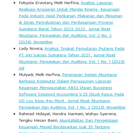
Febyola Erviotary, Melli Herfina,
Analisis Laporan
Realisasi Anggaran Untuk Menilai Kinerja Keuangan
Pada Industri Hasil Perikanan, Makanan dan Minuman
di Dinas Perindustrian dan Perdagangan Provinsi
Sumatera Barat Tahun 2022-2023
,
Jurnal Riset
Akuntansi, Perpajakan dan Auditing: Vol. 2 No. 2
(2024): November
Lady Novica,
Analisis Tingkat Perputaran Piutang Pada
PT. Inti Sukses Sumatera Tahun 2021
,
Jurnal Riset
Akuntansi, Perpajakan dan Auditing: Vol. 1 No. 1 (2023):
Juli
Mulyadi, Melli Herfina,
Penerapan Sistem Akuntansi
Berbasis Komputer Dalam Penyusunan Laporan
Keuangan Menggunakan ABSS (Asian Bussiness
Software Solution) Accounting V.25 (Studi Kasus Pada
UD Los Kayu Ayu Mon)
,
Jurnal Riset Akuntansi,
Perpajakan dan Auditing: Vol. 1 No. 2 (2023): November
Rahmad Hidayat, Hendra Harmain, Wahyu Syarvina,
Tengku Hasan Basri,
Akuntabilitas Dan Pengelolaan
Keuangan Masjid Berdasarkan Isak 35 Tentang