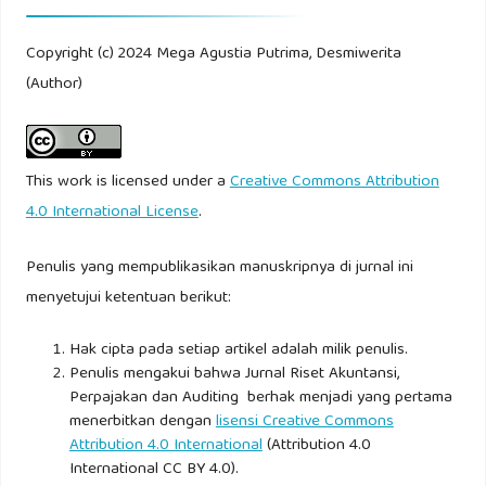
tentang Nagari. Padang Pariaman.
Copyright (c) 2024 Mega Agustia Putrima, Desmiwerita
Peraturan Pemerintaha Dalam Negeri No. 37 Tahun 2007
(Author)
Tentang Pedoman Pengelolaan Keuangan Nagari. Jakarta.
This work is licensed under a
Creative Commons Attribution
4.0 International License
.
Penulis yang mempublikasikan manuskripnya di jurnal ini
menyetujui ketentuan berikut:
Hak cipta pada setiap artikel adalah milik penulis.
Penulis mengakui bahwa Jurnal Riset Akuntansi,
Perpajakan dan Auditing berhak menjadi yang pertama
menerbitkan dengan
lisensi Creative Commons
Attribution 4.0 International
(Attribution 4.0
International CC BY 4.0).