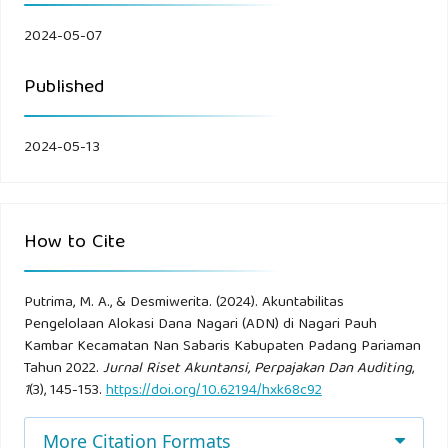
Alfabeta.
2024-05-07
Sugiyono. (2018). Pengertian Data Primer dan Data
Published
Sekunder. Bandung:
2024-05-13
CV Alfabeta.
Sugiyono. (2018). Pengertian Metode Pengumpulan Data. R
& D. Bandung:
How to Cite
CV Alfabeta.
Putrima, M. A., & Desmiwerita. (2024). Akuntabilitas
Pengelolaan Alokasi Dana Nagari (ADN) di Nagari Pauh
Mardiasmo. (2018). Akuntansi Sektor Publik. Yogyakarta: CV.
Kambar Kecamatan Nan Sabaris Kabupaten Padang Pariaman
Andi Offeset.
Tahun 2022.
Jurnal Riset Akuntansi, Perpajakan Dan Auditing
,
1
(3), 145-153.
https://doi.org/10.62194/hxk68c92
Maya Rostanti, Nandang Suherman dkk. (2019). Pengertian
More Citation Formats
Musyawarah Rencana Pembangunan (Musrenbang).