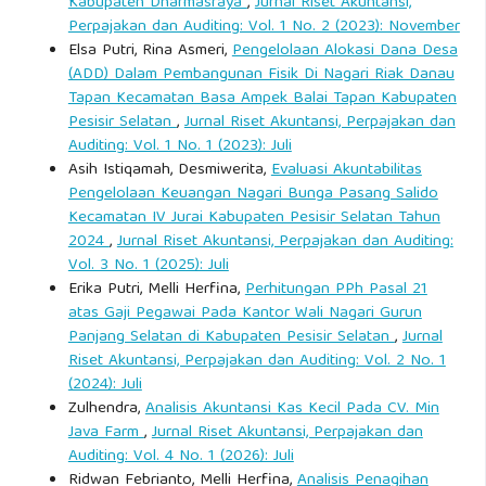
Kabupaten Dharmasraya
,
Jurnal Riset Akuntansi,
Perpajakan dan Auditing: Vol. 1 No. 2 (2023): November
Elsa Putri, Rina Asmeri,
Pengelolaan Alokasi Dana Desa
(ADD) Dalam Pembangunan Fisik Di Nagari Riak Danau
Tapan Kecamatan Basa Ampek Balai Tapan Kabupaten
Pesisir Selatan
,
Jurnal Riset Akuntansi, Perpajakan dan
Auditing: Vol. 1 No. 1 (2023): Juli
Asih Istiqamah, Desmiwerita,
Evaluasi Akuntabilitas
Pengelolaan Keuangan Nagari Bunga Pasang Salido
Kecamatan IV Jurai Kabupaten Pesisir Selatan Tahun
2024
,
Jurnal Riset Akuntansi, Perpajakan dan Auditing:
Vol. 3 No. 1 (2025): Juli
Erika Putri, Melli Herfina,
Perhitungan PPh Pasal 21
atas Gaji Pegawai Pada Kantor Wali Nagari Gurun
Panjang Selatan di Kabupaten Pesisir Selatan
,
Jurnal
Riset Akuntansi, Perpajakan dan Auditing: Vol. 2 No. 1
(2024): Juli
Zulhendra,
Analisis Akuntansi Kas Kecil Pada CV. Min
Java Farm
,
Jurnal Riset Akuntansi, Perpajakan dan
Auditing: Vol. 4 No. 1 (2026): Juli
Ridwan Febrianto, Melli Herfina,
Analisis Penagihan