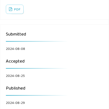
PDF
Sugiyono. 2007. Statistika Untuk Penelitian. Bandung:
Alfabeta.
Submitted
2024-08-08
Accepted
2024-08-25
Published
2024-08-29