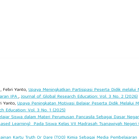
pplied Research (IJAAR), 6(9), 88–92.
similasi Pendidikan MELALUI PENERAPAN MODEL PROBLEM BASED
rning dalam Pembelajaran Kimia: Teori dan Praktik di Kelas.
sed Learning Untuk Meningkatkan Hasil Belajar Kognitif Kimia
Peserta Didik Kelas X Smk N 1 Danau Sembuluh Seruyan
 Arfak Chem: Chemistry Education Journal, 5(1), 369–379.
, Febri Yanto,
Upaya Meningkatkan Partisipasi Peserta Didik melalui
jaran IPA
,
Journal of Global Research Education: Vol. 3 No. 2 (2026)
ri Yanto,
Upaya Peningkatan Motivasi Belajar Peserta Didik Melalui 
021). Penerapan Model Problem Based Learning (Pbl) Dalam
ch Education: Vol. 3 No. 1 (2025)
serta Didik Pada Materi Kesetimbangan Kimia Sman 3 Kota
ajar Siswa dalam Materi Perumusan Pancasila Sebagai Dasar Negar
ased Learning) Pada Siswa Kelas VII Madrasah Tsanawiyah Negeri (
g/10.31629/zarah.v9i2.3110
nan Kartu Truth Or Dare (TOD) Kimia Sebagai Media Pembelajaran