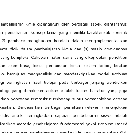
embelajaran kimia dipengaruhi oleh berbagai aspek, diantaranya:
am pemahaman konsep kimia yang memiliki karakteristik spesifik
 (2) pembaca menghadapi kendala dalam mengimplementasikan
erta didik dalam pembelajaran kimia dan (4) masih dominannya
ang kompleks. Cakupan materi sains yang dikaji dalam penelitian
utan asam-basa, kimia, persamaan kimia, sistem koloid, larutan
n ini bertujuan menganalisis dan mendeskripsikan model Problem
egi peningkatan hasil belajar pada berbagai jenjang pendidikan
gi yang diimplementasikan adalah kajian literatur, yang juga
atkan pencarian terstruktur terhadap suatu permasalahan dengan
ikasikan. Berdasarkan berbagai penelitian relevan menunjukkan
didik untuk meningkatkan capaian pembelajaran siswa adalah
likasikan metode pembelajaran fundamental yakni Problem Based
an bahwa capaian pembelajaran peserta didik yang menerapkan PBL