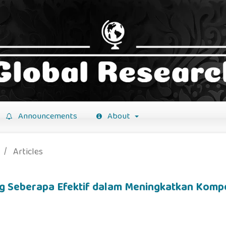
Announcements
About
/
Articles
ng Seberapa Efektif dalam Meningkatkan Kompe