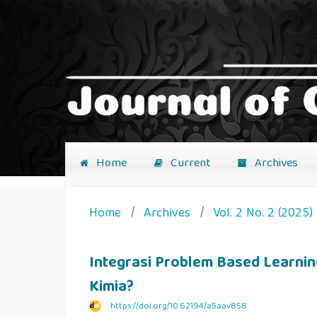
Home
Current
Archives
Home
/
Archives
/
Vol. 2 No. 2 (2025)
Integrasi Problem Based Learni
Kimia?
https://doi.org/10.62194/a5aav858