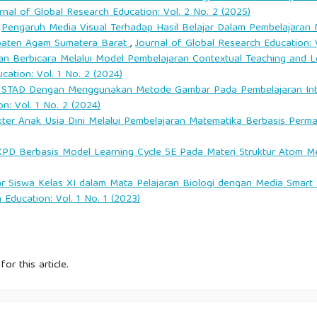
mpengaruhi Hasil Belajar Siswa dalam Pembelajaran Kimia di
rnal of Global Research Education: Vol. 2 No. 2 (2025)
Dan Teknologi, 6(4), 201–210.
,
Pengaruh Media Visual Terhadap Hasil Belajar Dalam Pembelajaran
aten Agam Sumatera Barat
,
Journal of Global Research Education: 
an Berbicara Melalui Model Pembelajaran Contextual Teaching and Le
ajar Kimia di Kalangan Siswa: Sebuah Tinjauan Literatur. Jurnal
cation: Vol. 1 No. 2 (2024)
STAD Dengan Menggunakan Metode Gambar Pada Pembelajaran Intera
n: Vol. 1 No. 2 (2024)
n Hasil Belajar Siswa di Kelas Kimia. Jurnal Ilmu Pendidikan,
er Anak Usia Dini Melalui Pembelajaran Matematika Berbasis Perma
D Berbasis Model Learning Cycle 5E Pada Materi Struktur Atom 
ar Siswa Kelas XI dalam Mata Pelajaran Biologi dengan Media Smart
 Education: Vol. 1 No. 1 (2023)
for this article.