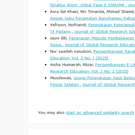
Tiwow, R. et al. (2022). Faktor-Faktor yang Me
Struktur Atom Untuk Fase E SMA/MA
,
Jou
Sekolah Menengah Atas. Jurnal Pendidikan Sains 
Asra Ilal Khairi, Riri Trinanda, Ahmad Shamil
Ampek Suku Kecamatan Banuhampu Kabup
Yefrizon, Nofriandi,
Peningkatan Keterampil
Wiseman, R., & Suarsani, N. (2020). Kesulitan Bel
13 Padang
,
Journal of Global Research Edu
Pendidikan Dan Pembelajaran, 8(1), 45–50.
Jasni Elti,
Penerapan Metode Pembelajaran 
Siswa
,
Journal of Global Research Educatio
Zagoto, P. (2022). Peran Guru dalam Meningkatka
Nur saadah nasution,
Pengembangan Karakt
7(3), 77–85.
Education: Vol. 3 No. 1 (2025)
Aisha Humairah, Alizar,
Pengembangan E-LKP
Research Education: Vol. 2 No. 2 (2025)
Musdawati,
Upaya Peningkatan Hasil Belaj
Pesisir Selatan
,
Journal of Global Research
You may also
start an advanced similarity search