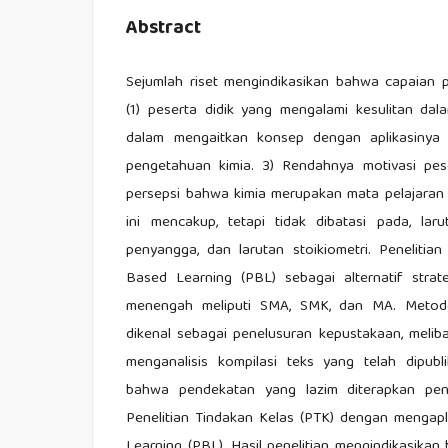
Abstract
Sejumlah riset mengindikasikan bahwa capaian p
(1) peserta didik yang mengalami kesulitan dal
dalam mengaitkan konsep dengan aplikasinya
pengetahuan kimia. 3) Rendahnya motivasi pes
persepsi bahwa kimia merupakan mata pelajaran y
ini mencakup, tetapi tidak dibatasi pada, lar
penyangga, dan larutan stoikiometri. Penelitia
Based Learning (PBL) sebagai alternatif strat
menengah meliputi SMA, SMK, dan MA. Metodolo
dikenal sebagai penelusuran kepustakaan, melib
menganalisis kompilasi teks yang telah dipubl
bahwa pendekatan yang lazim diterapkan pen
Penelitian Tindakan Kelas (PTK) dengan mengap
Learning (PBL). Hasil penelitian mengindikasik