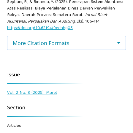
Septiani, R., & Rinanda, Y. (2025). Penerapan Sistem Akuntansi
Lestari anakusuma Evi dan Endang Sri, (2018) “ Rancang
Atas Realisasi Biaya Perjalanan Dinas Dewan Perwakilan
bangun sistem Informasi surat perjalanan dinas pada
Rakyat Daerah Provinsi Sumatera Barat.
Jurnal Riset
sekretariat daerah berbasi web”.
Akuntansi, Perpajakan Dan Auditing
,
2
(3), 106-114.
https://doi.org/10.62194/9eehhg05
Mulyadi, (2016) “ sistem akuntansi perjalanan dinas”. Jakarta:
More Citation Formats
salemba empat.
Mulyadi, (2016) “ Catatan pengeluaran kas biaya perjalanan
dinas”. Jakarta: salemba empat.
Issue
Mulyadi, (2016) “ Unsur Pengendalian Internal pengeluaran
kas”. Jakarta: salemba empat.
Vol. 2 No. 3 (2025): Maret
Section
Qotrunada R (2016) “ Fungsi yang terkait atas biaya
perjalanan dinas” tanggerang banten.
Articles
Rinanda, Yessi (2023), Sistem Akuntansi, Media Sains