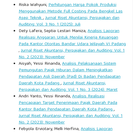
Riska Wahyuni,
Perhitungan Harga Pokok Produksi
Menggunakan Metode Full Costing Pada Bengkel Las
Asep Teknik
,
Jurnal Riset Akuntansi, Perpajakan dan
Auditing: Vol. 3 No. 1 (2025): Juli
Dety Lafera, Septia Lestari Maniza,
Analisis Laporan
Realisasi Anggaran Untuk Menilai Kinerja Keuangan
Pada Kantor Otoritas Bandar Udara Wilayah VI Padang
,
Jurnal Riset Akuntansi, Perpajakan dan Auditing: Vol. 1
No. 2 (2023): November
Aisyah, Yessi Rinanda,
Analisis Pelaksanaan Sistem
Pemungutan Pajak Hiburan Dalam Meningkatkan
Pendapatan Asli Daerah (Pad) Di Badan Pendapatan
Daerah Kota Padang
,
Jurnal Riset Akuntansi,
Perpajakan dan Auditing: Vol. 1 No. 3 (2024): Maret
Andri Yanto, Yessi Rinanda,
Analisis Realisasi
Pencapaian Target Penerimaan Pajak Daerah Pada
Kantor Badan Pendapatan Daerah Kota Padang
,
Jurnal Riset Akuntansi, Perpajakan dan Auditing: Vol. 1
No. 2 (2023): November
Febyola Erviotary, Melli Herfina,
Analisis Laporan