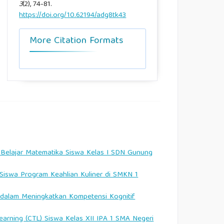
3
(2), 74-81.
https://doi.org/10.62194/adg8tk43
More Citation Formats
Belajar Matematika Siswa Kelas I SDN Gunung
s Siswa Program Keahlian Kuliner di SMKN 1
 dalam Meningkatkan Kompetensi Kognitif
arning (CTL) Siswa Kelas XII IPA 1 SMA Negeri