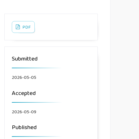
PDF
Submitted
2026-05-05
Accepted
2026-05-09
Published