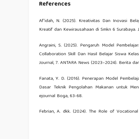
References
Af'idah, N. (2025). Kreativitas Dan Inovasi Be
Kreatif dan Kewirausahaan di Smkn 6 Surabaya. J
Angraini, S. (2025). Pengaruh Model Pembelaja
Collaboration Skill Dan Hasil Belajar Siswa Kel
Journal, 7. ANTARA News (2023–2024). Berita dan 
Fanata, Y. D. (2016). Penerapan Model Pembelaj
Dasar Teknik Pengolahan Makanan untuk Meni
ejournal Boga, 63-68.
Febrian, A. dkk. (2024). The Role of Vocationa
Citizens to Face the Era of Society 5.0. Pelita: Ju
Gumilar, A. C. (2019). Pengaruh Model Pembela