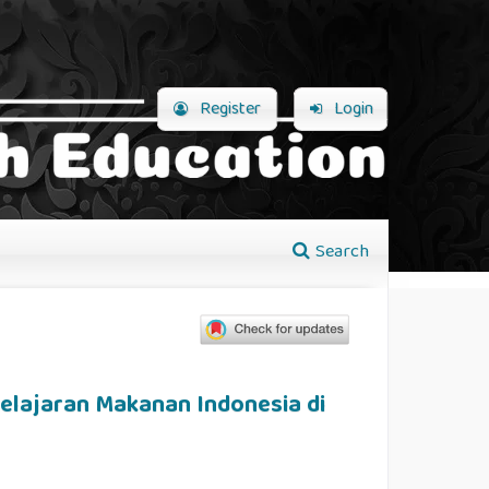
Register
Login
Search
Pelajaran Makanan Indonesia di