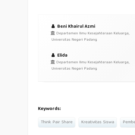
Beni Khairul Azmi
Departemen Ilmu Kesejahteraan Keluarga,
Universitas Negeri Padang
Elida
Departemen Ilmu Kesejahteraan Keluarga,
Universitas Negeri Padang
Keywords:
Think Pair Share
Kreativitas Siswa
Pembe