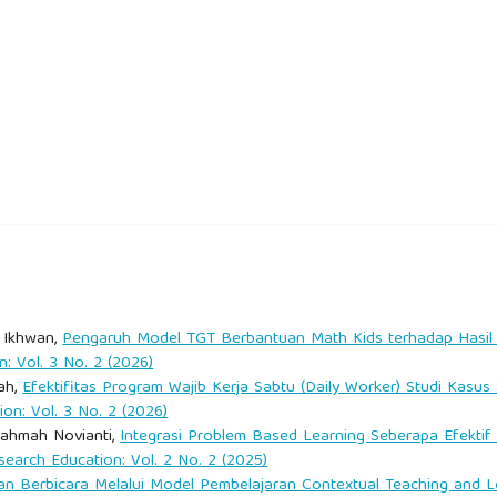
 Produk, Daya Tarik Iklan, dan Citra Merek Terhadap Keputusan
 Honda PCX Club Jakarta). Repository STEI. Sekolah Tinggi
Pembelajaran Kooperatif Tipe Think Pair Share (TPS) Terhadap
Kelas VIII MTs Pancasila Kota Bengkulu. Institut Agama Islam
isasi Pendidikan Dan Pelatihan Vokasi (2022). Pemerintah
l Ikhwan,
Pengaruh Model TGT Berbantuan Math Kids terhadap Hasil 
aya Tarik Iklan dan Citra Merek Terhadap Keputusan Pembelian
: Vol. 3 No. 2 (2026)
nomi Indonesia (STIE) Jakarta, 45.
nah,
Efektifitas Program Wajib Kerja Sabtu (Daily Worker) Studi Kasu
on: Vol. 3 No. 2 (2026)
2023). The Role of Vocational Education as the Key to Economic
 Rahmah Novianti,
Integrasi Problem Based Learning Seberapa Efektif
 Multidisciplinary International Conference (Mic 2023).
search Education: Vol. 2 No. 2 (2025)
an Berbicara Melalui Model Pembelajaran Contextual Teaching and Le