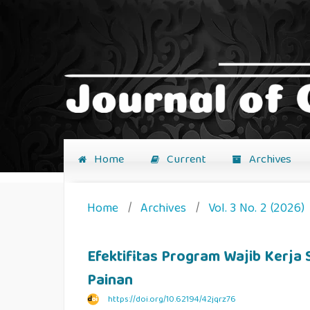
Home
Current
Archives
Home
/
Archives
/
Vol. 3 No. 2 (2026)
Efektifitas Program Wajib Kerja 
Painan
https://doi.org/10.62194/42jqrz76