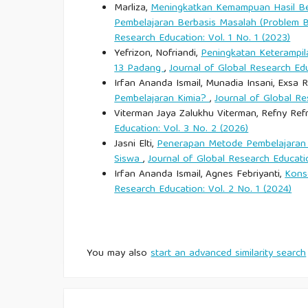
Marliza,
Meningkatkan Kemampuan Hasil Bel
Pembelajaran Berbasis Masalah (Problem B
Rahayu, S., & Suryadi, A. (2020). Kesiapan kerja 
Research Education: Vol. 1 No. 1 (2023)
Ekonomi, 8(2), 120–132.
Yefrizon, Nofriandi,
Peningkatan Keterampil
13 Padang
,
Journal of Global Research Edu
Raelin, J. A. (2020). Work-based learning: Bridg
Irfan Ananda Ismail, Munadia Insani, Exsa
Adult and Continuing Education, 2020(165), 55–64
Pembelajaran Kimia?
,
Journal of Global Re
Viterman Jaya Zalukhu Viterman, Refny Refnyw
Education: Vol. 3 No. 2 (2026)
Robbins, S. P., & Coulter, M. (2021). Management 
Jasni Elti,
Penerapan Metode Pembelajaran 
Siswa
,
Journal of Global Research Educatio
Sarmila, D., Yusuf, M., & Arifin, Z. (2025). Peng
Irfan Ananda Ismail, Agnes Febriyanti,
Kons
Pendidikan Karakter, 15(1), 34–47.
Research Education: Vol. 2 No. 1 (2024)
Sudjana, N. (2019). Penilaian hasil proses belaj
You may also
start an advanced similarity search
Sudarsono, A., Putri, R., & Hakim, L. (2023). 
Jurnal Pendidikan Teknologi, 17(2), 90–102.