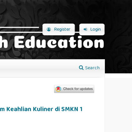
Register
Login
Search
am Keahlian Kuliner di SMKN 1