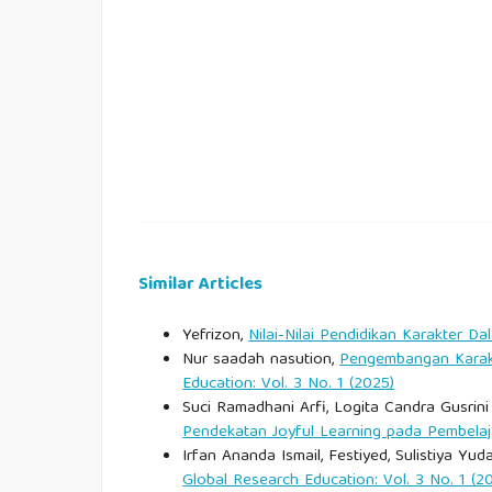
Kemendikbud. (2023). Kebijakan penguatan pendi
Kebudayaan, Riset, dan Teknologi.
Kolb, D. A. (1984). Experiential learning: Expe
Prentice Hall.
Kusuma, A., & Widodo, S. (2021). Implementasi 
SMK. Jurnal Pendidikan Vokasi, 11(2), 145–156.
Mulyasa, E. (2020). Menjadi guru profesional: 
Similar Articles
Remaja Rosdakarya.
Yefrizon,
Nilai-Nilai Pendidikan Karakter D
Nugroho, H., Santoso, B., & Wijaya, D. (2021). Pen
Nur saadah nasution,
Pengembangan Karakt
Education: Vol. 3 No. 1 (2025)
Pendidikan Teknik, 13(1), 55–66.
Suci Ramadhani Arfi, Logita Candra Gusrini 
Pendekatan Joyful Learning pada Pembela
Paramitha, R., Dewi, N., & Saputra, H. (2024). In
Irfan Ananda Ismail, Festiyed, Sulistiya Yuda
Inovasi Pendidikan, 14(1), 88–99.
Global Research Education: Vol. 3 No. 1 (2