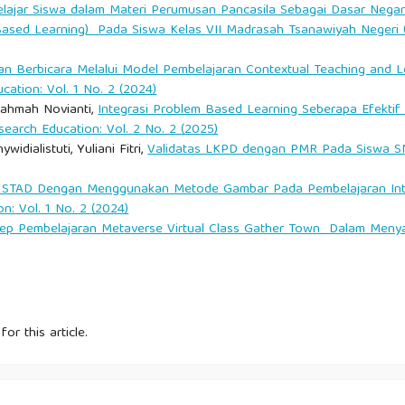
ajar Siswa dalam Materi Perumusan Pancasila Sebagai Dasar Negar
ased Learning) Pada Siswa Kelas VII Madrasah Tsanawiyah Negeri (
lulusan SMK dalam menghadapi dunia industri. Jurnal Pendidikan
an Berbicara Melalui Model Pembelajaran Contextual Teaching and Le
cation: Vol. 1 No. 2 (2024)
ing knowledge and action in the workplace. New Directions for
 Rahmah Novianti,
Integrasi Problem Based Learning Seberapa Efektif
.
search Education: Vol. 2 No. 2 (2025)
idialistuti, Yuliani Fitri,
Validatas LKPD dengan PMR Pada Siswa S
(15th ed.). New York: Pearson Education.
STAD Dengan Menggunakan Metode Gambar Pada Pembelajaran Intera
n: Vol. 1 No. 2 (2024)
aruh program praktik kerja terhadap karakter siswa SMK. Jurnal
ep Pembelajaran Metaverse Virtual Class Gather Town Dalam Meny
ar mengajar. Bandung: Remaja Rosdakarya.
for this article.
Pembelajaran berbasis pengalaman dalam pendidikan kejuruan.