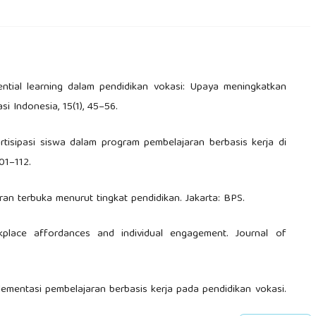
riential learning dalam pendidikan vokasi: Upaya meningkatkan
i Indonesia, 15(1), 45–56.
s partisipasi siswa dalam program pembelajaran berbasis kerja di
01–112.
ran terbuka menurut tingkat pendidikan. Jakarta: BPS.
rkplace affordances and individual engagement. Journal of
mplementasi pembelajaran berbasis kerja pada pendidikan vokasi.
77–89.