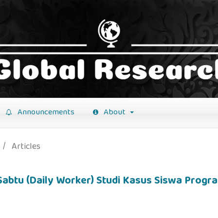
Announcements
About
/
Articles
Sabtu (Daily Worker) Studi Kasus Siswa Progr