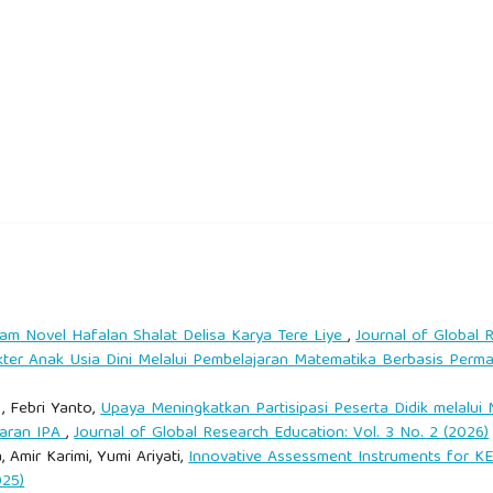
dikan vokasi di Indonesia. Jakarta: Kementerian Pendidikan,
rience as the source of learning and development. New Jersey:
work-based learning dalam meningkatkan kesiapan kerja siswa
Menciptakan pembelajaran kreatif dan menyenangkan. Bandung:
alam Novel Hafalan Shalat Delisa Karya Tere Liye
,
Journal of Global R
garuh fasilitas praktik terhadap hasil belajar siswa SMK. Jurnal
er Anak Usia Dini Melalui Pembelajaran Matematika Berbasis Perma
, Febri Yanto,
Upaya Meningkatkan Partisipasi Peserta Didik melalui
jaran IPA
,
Journal of Global Research Education: Vol. 3 No. 2 (2026)
tegrasi pembelajaran berbasis kerja dalam kurikulum SMK. Jurnal
, Amir Karimi, Yumi Ariyati,
Innovative Assessment Instruments for 
025)