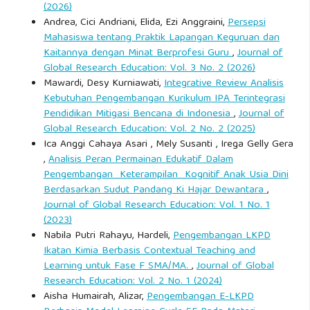
(2026)
Suryana, Y. (2020). Permasalahan implementasi program
Andrea, Cici Andriani, Elida, Ezi Anggraini,
Persepsi
pembelajaran praktik di SMK. Jurnal Pendidikan Kejuruan,
Mahasiswa tentang Praktik Lapangan Keguruan dan
10(2), 67–78.
Kaitannya dengan Minat Berprofesi Guru
,
Journal of
Global Research Education: Vol. 3 No. 2 (2026)
Tachjan. (2016). Implementasi kebijakan publik. Bandung:
Mawardi, Desy Kurniawati,
Integrative Review Analisis
Kebutuhan Pengembangan Kurikulum IPA Terintegrasi
AIPI Bandung.
Pendidikan Mitigasi Bencana di Indonesia
,
Journal of
Global Research Education: Vol. 2 No. 2 (2025)
UNESCO. (2021). Technical and vocational education and
Ica Anggi Cahaya Asari , Mely Susanti , Irega Gelly Gera
training for the future. Paris: UNESCO Publishing.
,
Analisis Peran Permainan Edukatif Dalam
Pengembangan Keterampilan Kognitif Anak Usia Dini
Berdasarkan Sudut Pandang Ki Hajar Dewantara
,
UNESCO. (2024). Motivation and learning in vocational
Journal of Global Research Education: Vol. 1 No. 1
education. Paris: UNESCO Publishing.
(2023)
Nabila Putri Rahayu, Hardeli,
Pengembangan LKPD
Wulandari, R. (2021). Pengaruh kelelahan belajar terhadap
Ikatan Kimia Berbasis Contextual Teaching and
partisipasi siswa. Jurnal Psikologi Pendidikan, 9(1), 44–52.
Learning untuk Fase F SMA/MA.
,
Journal of Global
Research Education: Vol. 2 No. 1 (2024)
Aisha Humairah, Alizar,
Pengembangan E-LKPD
World Tourism Organization. (2020). Global report on food