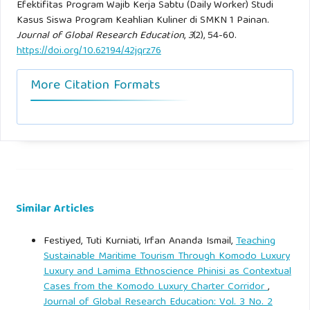
Efektifitas Program Wajib Kerja Sabtu (Daily Worker) Studi
Robbins, S. P., & Coulter, M. (2021). Management (15th ed.).
Kasus Siswa Program Keahlian Kuliner di SMKN 1 Painan.
New York: Pearson Education.
Journal of Global Research Education
,
3
(2), 54-60.
https://doi.org/10.62194/42jqrz76
Sarmila, D., Yusuf, M., & Arifin, Z. (2025). Pengaruh program
praktik kerja terhadap karakter siswa SMK. Jurnal
More Citation Formats
Pendidikan Karakter, 15(1), 34–47.
Sudjana, N. (2019). Penilaian hasil proses belajar mengajar.
Bandung: Remaja Rosdakarya.
Sudarsono, A., Putri, R., & Hakim, L. (2023). Pembelajaran
Similar Articles
berbasis pengalaman dalam pendidikan kejuruan. Jurnal
Pendidikan Teknologi, 17(2), 90–102.
Festiyed, Tuti Kurniati, Irfan Ananda Ismail,
Teaching
Sustainable Maritime Tourism Through Komodo Luxury
Suharto, T. (2021). Pendidikan vokasi dan tantangan dunia
Luxury and Lamima Ethnoscience Phinisi as Contextual
kerja. Jurnal Pendidikan Nasional, 5(1), 10–20.
Cases from the Komodo Luxury Charter Corridor
,
Journal of Global Research Education: Vol. 3 No. 2