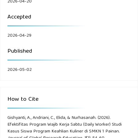
2026-04-20
Dinas Pendidikan Kabupaten Pesisir Selatan. (2022).
Panduan pelaksanaan program pembelajaran berbasis kerja
Accepted
di SMK. Painan: Disdik.
2026-04-29
George R. Terry. (2020). Principles of management. New
York: McGraw-Hill.
Published
Haryani, S., & Sunarto. (2021). Penguatan karakter kerja
2026-05-02
siswa melalui pembelajaran praktik di SMK. Jurnal
Pendidikan Kejuruan, 11(1), 23–34.
Johnson, E. (2021). Work-based learning in vocational
How to Cite
education: Bridging school and industry. International
Journal of Vocational Education, 9(2), 66–78.
Gishyanti, A., Andriani, C., Elida, & Nurhasanah. (2026).
Efektifitas Program Wajib Kerja Sabtu (Daily Worker) Studi
Kemendikbud. (2021). Pembelajaran berbasis kerja di SMK.
Kasus Siswa Program Keahlian Kuliner di SMKN 1 Painan.