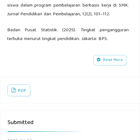
siswa dalam program pembelajaran berbasis kerja di SMK.
Jurnal Pendidikan dan Pembelajaran, 12(2), 101–112.
Badan Pusat Statistik. (2025). Tingkat pengangguran
terbuka menurut tingkat pendidikan. Jakarta: BPS.
Billet, S. (2020). Learning through work: Workplace
Read More
affordances and individual engagement. Journal of
Workplace Learning, 32(1), 1–15.
Budianto, A., Rahman, F., & Hidayat, T. (2024). Implementasi
PDF
pembelajaran berbasis kerja pada pendidikan vokasi. Jurnal
Pendidikan Teknologi dan Kejuruan, 18(2), 77–89.
Submitted
Depdiknas. (2003). Undang-Undang Nomor 20 Tahun 2003
tentang Sistem Pendidikan Nasional. Jakarta: Depdiknas.