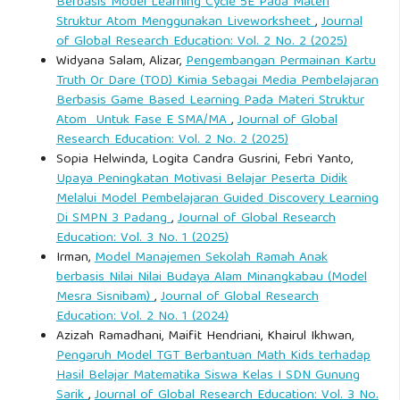
Berbasis Model Learning Cycle 5E Pada Materi
tourism. Madrid: UNWTO.
Struktur Atom Menggunakan Liveworksheet
,
Journal
of Global Research Education: Vol. 2 No. 2 (2025)
Widyana Salam, Alizar,
Pengembangan Permainan Kartu
Truth Or Dare (TOD) Kimia Sebagai Media Pembelajaran
Berbasis Game Based Learning Pada Materi Struktur
Atom Untuk Fase E SMA/MA
,
Journal of Global
Research Education: Vol. 2 No. 2 (2025)
Sopia Helwinda, Logita Candra Gusrini, Febri Yanto,
Upaya Peningkatan Motivasi Belajar Peserta Didik
Melalui Model Pembelajaran Guided Discovery Learning
Di SMPN 3 Padang
,
Journal of Global Research
Education: Vol. 3 No. 1 (2025)
Irman,
Model Manajemen Sekolah Ramah Anak
berbasis Nilai Nilai Budaya Alam Minangkabau (Model
Mesra Sisnibam)
,
Journal of Global Research
Education: Vol. 2 No. 1 (2024)
Azizah Ramadhani, Maifit Hendriani, Khairul Ikhwan,
Pengaruh Model TGT Berbantuan Math Kids terhadap
Hasil Belajar Matematika Siswa Kelas I SDN Gunung
Sarik
,
Journal of Global Research Education: Vol. 3 No.