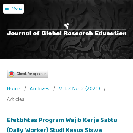
Menu
Home
/
Archives
/
Vol. 3 No. 2 (2026)
/
Articles
Efektifitas Program Wajib Kerja Sabtu
(Daily Worker) Studi Kasus Siswa