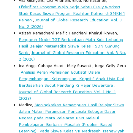
Alia Gishyanti, Cici Andriani, Elida, Nurhasanah,
Efektifitas Program Wajib Kerja Sabtu (Daily Worker)
Studi Kasus Siswa Program Keahlian Kuliner di SMKN 1
Painan
,
Journal of Global Research Education: Vol. 3
No. 2 (2026)
Azizah Ramadhani, Maifit Hendriani, Khairul Ikhwan,
Pengaruh Model TGT Berbantuan Math Kids terhadap
Hasil Belajar Matematika Siswa Kelas I SDN Gunung
Sarik
,
Journal of Global Research Education: Vol. 3 No.
2 (2026)
Ica Anggi Cahaya Asari , Mely Susanti , Irega Gelly Gera
,
Analisis Peran Permainan Edukatif Dalam
Pengembangan Keterampilan Kognitif Anak Usia Dini
Berdasarkan Sudut Pandang Ki Hajar Dewantara
,
Journal of Global Research Education: Vol. 1 No. 1
(2023)
Marliza,
Meningkatkan Kemampuan Hasil Belajar Siswa
dalam Materi Perumusan Pancasila Sebagai Dasar
Negara pada Mata Pelajaran PKN Melalui
Pembelajaran Berbasis Masalah (Problem Based
Learning) Pada Siswa Kelas VII Madrasah Tsanawiyah