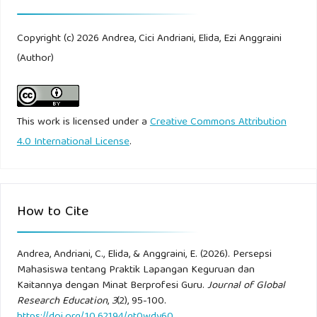
Suyatno. (2020). Etika profesi guru. Yogyakarta: UNY Press.
Copyright (c) 2026 Andrea, Cici Andriani, Elida, Ezi Anggraini
Urbina-Garcia, A. (2020). What do we know about
(Author)
university teacher self-efficacy? Teaching and Teacher
Education, 87, 102968.
This work is licensed under a
Creative Commons Attribution
Wati, L. (2023). Minat mahasiswa terhadap profesi guru.
4.0 International License
.
Jurnal Pendidikan Indonesia, 11(1), 23–30.
Widyatama, dkk. (2025). Peran praktik pengalaman lapangan
dalam pembentukan karier mahasiswa. Jurnal Pendidikan
How to Cite
Vokasi, 14(1), 1–10.
Andrea, Andriani, C., Elida, & Anggraini, E. (2026). Persepsi
Worth, J., & Van den Brande, J. (2020). Teacher labour
Mahasiswa tentang Praktik Lapangan Keguruan dan
market trends. Education Policy Institute, 1–30.
Kaitannya dengan Minat Berprofesi Guru.
Journal of Global
Research Education
,
3
(2), 95-100.
https://doi.org/10.62194/gt0wdy60