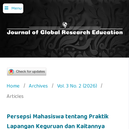
Menu
Home
/
Archives
/
Vol. 3 No. 2 (2026)
/
Articles
Persepsi Mahasiswa tentang Praktik
Lapangan Keguruan dan Kaitannya