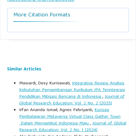
Wulandari, S., & Prasetyo, A. (2023). Minat karier mahasiswa
pendidikan vokasi. Jurnal Pendidikan Kejuruan, 9(2), 77–85.
More Citation Formats
Similar Articles
Mawardi, Desy Kurniawati,
Integrative Review Analisis
Kebutuhan Pengembangan Kurikulum IPA Terintegrasi
Pendidikan Mitigasi Bencana di Indonesia
,
Journal of
Global Research Education: Vol. 2 No. 2 (2025)
Irfan Ananda Ismail, Agnes Febriyanti,
Konsep
Pembelajaran Metaverse Virtual Class Gather Town
Dalam Menyambut Indonesia Maju
,
Journal of Global
Research Education: Vol. 2 No. 1 (2024)