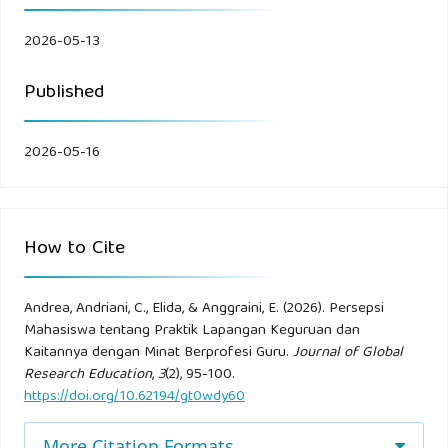
Maheshwari, G., & Kha, K. (2023). Intrinsic motivation in
2026-05-13
career choice. Journal of Education Research, 45(3), 210–
225.
Published
Muhazir, dkk. (2023). Pengaruh praktik lapangan terhadap
2026-05-16
kesiapan kerja mahasiswa. Jurnal Pendidikan Vokasi, 12(1),
55–66.
Nuraeni. (2023). Pengaruh minat terhadap hasil belajar
How to Cite
siswa. Jurnal Ilmiah Pendidikan, 7(2), 88–96.
Andrea, Andriani, C., Elida, & Anggraini, E. (2026). Persepsi
Putri, R., & Rahman, A. (2022). Minat belajar dan motivasi
Mahasiswa tentang Praktik Lapangan Keguruan dan
siswa. Jurnal Pendidikan Modern, 10(1), 33–40.
Kaitannya dengan Minat Berprofesi Guru.
Journal of Global
Research Education
,
3
(2), 95-100.
https://doi.org/10.62194/gt0wdy60
Rahman, A., & Yusuf, M. (2024). Psikologi pendidikan. Jurnal
Psikologi Pendidikan, 9(1), 12–20.
More Citation Formats