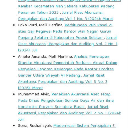
Pengelolaan Alokasi Dana Nagari (ADN) di Nagari Pauh
Kambar Kecamatan Nan Sabaris Kabupaten Padang
Pariaman Tahun 2022
,
Jurnal Riset Akuntansi,
Perpajakan dan Auditing: Vol. 1 No. 3 (2024): Maret
Erika Putri, Melli Herfina,
Perhitungan PPh Pasal 21
atas Gaji Pegawai Pada Kantor Wali Nagari Gurun
Panjang Selatan di Kabupaten Pesisir Selatan
,
Jurnal
Riset Akuntansi, Perpajakan dan Auditing: Vol. 2 No. 1
(2024): Juli
Amelia Amanda, Melli Herfina,
Analisis Penerapan
Standar Akuntansi Pemerintah Berbasis Akrual Dalam
Penyajian Laporan Keuangan Pada Kantor Otoritas
Bandar Udara Wilayah VI Padang
,
Jurnal Riset
Akuntansi, Perpajakan dan Auditing: Vol. 3 No. 3
(2026): Maret
Muhammad Alvio,
Perlakuan Akuntansi Aset Tetap
Pada Dinas Pengelolaan Sumber Daya Air dan Bina
Konstruksi Provinsi Sumatera Barat
,
Jurnal Riset
Akuntansi, Perpajakan dan Auditing: Vol. 2 No. 1 (2024):
Juli
Sona, Rusliansyah,
Modernisasi Sistem Perpajakan E-