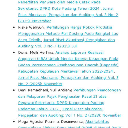
Penerbitan Pariwara oleh Media Cetak Pada
Sekretariat DPRD Kota Padang Tahun 2024
,
Jurnal
Riset Akuntansi, Perpajakan dan Auditing: Vol. 3 No. 2
(2025): November
Riska Wahyuni,
Perhitungan Harga Pokok Produksi
Menggunakan Metode Full Costing Pada Bengkel Las
Asep Teknik
,
Jurnal Riset Akuntansi, Perpajakan dan
Auditing: Vol. 3 No. 1 (2025): Juli
Doris, Melli Herfina,
Analisis Laporan Realisasi
Anggaran (LRA) Untuk Menilai Kinerja Keuangan Pada
Badan Perencanaan Pembangunan Daerah (Bappeda)
Kabupaten Kepulauan Mentawai Tahun 2022-2024
,
Jurnal Riset Akuntansi, Perpajakan dan Auditing: Vol. 3
No. 2 (2025): November
Deni Ramadhani, Yuli Ardiany,
Perhitungan Pemotongan
dan Pelaporan Pajak Penghasilan Pasal 21 atas
Pegawai Sekretariat DPRD Kabupaten Padang
Pariaman Tahun 2022
,
Jurnal Riset Akuntansi,
Perpajakan dan Auditing: Vol. 1 No. 2 (2023): November
Mega Agustia Putrima, Desmiwerita,
Akuntabilitas