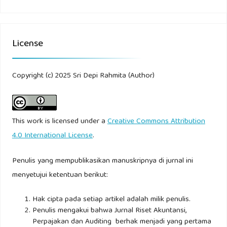
Pembangunan Daerah Kabupaten Pati.
Surwadjono. (2015). Akuntansi Dasar dalam Bisnis. Jakarta:
License
Indek.
Susmiyati Ummaya. (2017). Sistem Informasi Penggajian
Copyright (c) 2025 Sri Depi Rahmita (Author)
Guru Di SMA Bina Bangsa Silawalankerto Utara II No 7.
Surabaya.
This work is licensed under a
Creative Commons Attribution
Surwadjono. (2015). Akuntansi Dasar dalam Bisnis. Jakarta:
4.0 International License
.
Indek.
Penulis yang mempublikasikan manuskripnya di jurnal ini
Syamsir Indra. (2020). Sistem Akuntansi Penggajian Pada
menyetujui ketentuan berikut:
PT Bank Negara Indonesia (Persero) Tbk Kantor Cabang
Padang.
Hak cipta pada setiap artikel adalah milik penulis.
Penulis mengakui bahwa Jurnal Riset Akuntansi,
Perpajakan dan Auditing berhak menjadi yang pertama