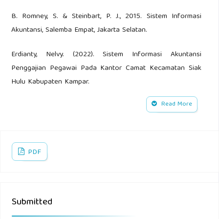
B. Romney, S. & Steinbart, P. J., 2015. Sistem Informasi
Akuntansi, Salemba Empat, Jakarta Selatan.
Erdianty, Nelvy. (2022). Sistem Informasi Akuntansi
Penggajian Pegawai Pada Kantor Camat Kecamatan Siak
Hulu Kabupaten Kampar.
Read More
Hanggara, Dr. Agie. 2019. Pengantar Akuntansi, Jakad
Publishing Surabaya: CV.
Krismiaji. 2015. Sistem Informasi Akuntansi. Edisi Keempat.
PDF
Sekolah Tinggi IlmuManajemen YKPN. Yogyakarta
Letari, Widi, Leni. (2022) Pengaruh Sistem Informasi
Penggajian dan Pengendalian Internal Penggajian Terhadap
Submitted
Kinerja Karyawan Pada PT Bank Syariah Iindonesia Tbk.