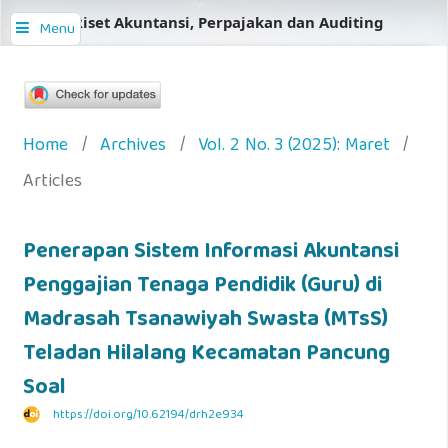
Jurnal Riset Akuntansi, Perpajakan dan Auditing
Menu
Home
/
Archives
/
Vol. 2 No. 3 (2025): Maret
/
Articles
Penerapan Sistem Informasi Akuntansi
Penggajian Tenaga Pendidik (Guru) di
Madrasah Tsanawiyah Swasta (MTsS)
Teladan Hilalang Kecamatan Pancung
Soal
https://doi.org/10.62194/drh2e934