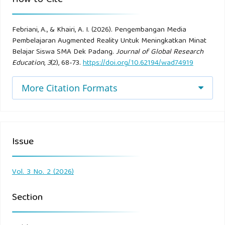
Universitas Negeri Semarang.
Febriani, A., & Khairi, A. I. (2026). Pengembangan Media
Pembelajaran Augmented Reality Untuk Meningkatkan Minat
Belajar Siswa SMA Dek Padang.
Journal of Global Research
Education
,
3
(2), 68-73.
https://doi.org/10.62194/wad74919
More Citation Formats
Issue
Vol. 3 No. 2 (2026)
Section