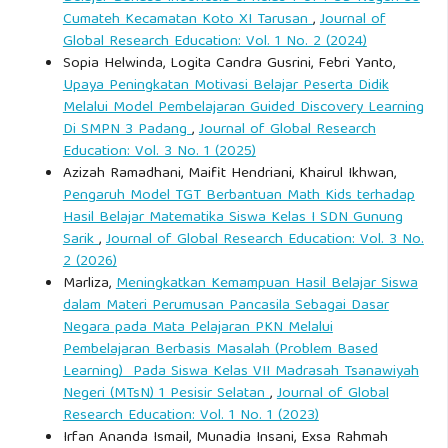
Cumateh Kecamatan Koto XI Tarusan
,
Journal of
Global Research Education: Vol. 1 No. 2 (2024)
Sopia Helwinda, Logita Candra Gusrini, Febri Yanto,
Upaya Peningkatan Motivasi Belajar Peserta Didik
Melalui Model Pembelajaran Guided Discovery Learning
Di SMPN 3 Padang
,
Journal of Global Research
Education: Vol. 3 No. 1 (2025)
Azizah Ramadhani, Maifit Hendriani, Khairul Ikhwan,
Pengaruh Model TGT Berbantuan Math Kids terhadap
Hasil Belajar Matematika Siswa Kelas I SDN Gunung
Sarik
,
Journal of Global Research Education: Vol. 3 No.
2 (2026)
Marliza,
Meningkatkan Kemampuan Hasil Belajar Siswa
dalam Materi Perumusan Pancasila Sebagai Dasar
Negara pada Mata Pelajaran PKN Melalui
Pembelajaran Berbasis Masalah (Problem Based
Learning) Pada Siswa Kelas VII Madrasah Tsanawiyah
Negeri (MTsN) 1 Pesisir Selatan
,
Journal of Global
Research Education: Vol. 1 No. 1 (2023)
Irfan Ananda Ismail, Munadia Insani, Exsa Rahmah