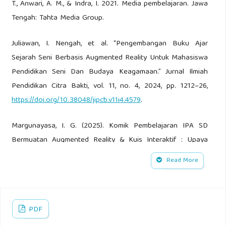
T., Anwari, A. M., & Indra, I. 2021. Media pembelajaran. Jawa
Tengah: Tahta Media Group.
Juliawan, I. Nengah, et al. “Pengembangan Buku Ajar
Sejarah Seni Berbasis Augmented Reality Untuk Mahasiswa
Pendidikan Seni Dan Budaya Keagamaan.” Jurnal Ilmiah
Pendidikan Citra Bakti, vol. 11, no. 4, 2024, pp. 1212–26,
https://doi.org/10.38048/jipcb.v11i4.4579
.
Margunayasa, I. G. (2025). Komik Pembelajaran IPA SD
Bermuatan Augmented Reality & Kuis Interaktif : Upaya
Meningkatkan Literasi Membac dan Pemahaman Konsep
Read More
IPA Siswa Sekolah Dasar. Diakses dari
https://cdn.undiksha.ac.id/wp-
content/uploads/2025/03/19184531/Orasi-Ilmiah-Prof.-Dr.-I-
PDF
Gede-Margunayasa-S.Pd_.-M.Pd_.pdf