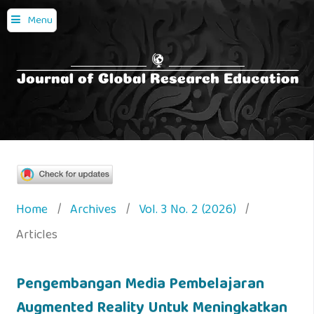
Menu
Home
/
Archives
/
Vol. 3 No. 2 (2026)
/
Articles
Pengembangan Media Pembelajaran
Augmented Reality Untuk Meningkatkan