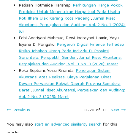
Patisah Hotmaida Harahap,
Perhitungan Harga Pokok
Produksi Untuk Menentukan Harga Jual Pada Usaha
Roti Ilham Ulak Karang Kota Padang
,
Jurnal Riset
Akuntansi, Perpajakan dan Auditing: Vol. 2 No. 1 (2024):
Juli
Febi Andriyani Mahmud, Dewi Indrayani Hamin, Yayu
Isyana D. Pongaliu,
Pengaruh Digital Finance Terhadap
Risiko Jebakan Utang Pada Individu Di Provinsi
Gorontalo: Perspektif Gender
,
Jurnal Riset Akuntansi,
Perpajakan dan Auditing: Vol. 3 No. 3 (2026): Maret
Reka Septiani, Yessi Rinanda,
Penerapan Sistem
Akuntansi Atas Realisasi Biaya Perjalanan Dinas
Dewan Perwakilan Rakyat Daerah Provinsi Sumatera
Barat
,
Jurnal Riset Akuntansi, Perpajakan dan Auditing:
Vol. 2 No. 3 (2025): Maret
Previous
11-20 of 33
Next
You may also
start an advanced similarity search
for this
article.