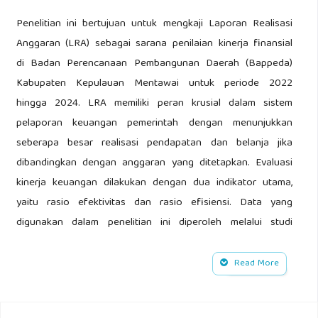
Penelitian ini bertujuan untuk mengkaji Laporan Realisasi
Anggaran (LRA) sebagai sarana penilaian kinerja finansial
di Badan Perencanaan Pembangunan Daerah (Bappeda)
Kabupaten Kepulauan Mentawai untuk periode 2022
hingga 2024. LRA memiliki peran krusial dalam sistem
pelaporan keuangan pemerintah dengan menunjukkan
seberapa besar realisasi pendapatan dan belanja jika
dibandingkan dengan anggaran yang ditetapkan. Evaluasi
kinerja keuangan dilakukan dengan dua indikator utama,
yaitu rasio efektivitas dan rasio efisiensi. Data yang
digunakan dalam penelitian ini diperoleh melalui studi
dokumentasi serta pengamatan terhadap laporan
keuangan Bappeda dari tahun 2022 sampai 2024. Metode
Read More
analisis yang diterapkan adalah deskriptif kuantitatif. Hasil
dari penelitian ini mengungkapkan bahwa antara tahun