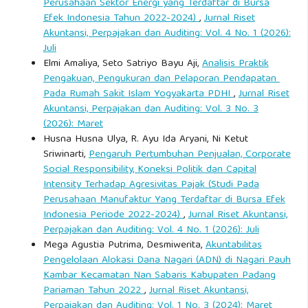
Perusahaan Sektor Energi yang Terdaftar di Bursa
Efek Indonesia Tahun 2022-2024)
,
Jurnal Riset
Akuntansi, Perpajakan dan Auditing: Vol. 4 No. 1 (2026):
Juli
Elmi Amaliya, Seto Satriyo Bayu Aji,
Analisis Praktik
Pengakuan, Pengukuran dan Pelaporan Pendapatan
Pada Rumah Sakit Islam Yogyakarta PDHI
,
Jurnal Riset
Akuntansi, Perpajakan dan Auditing: Vol. 3 No. 3
(2026): Maret
Husna Husna Ulya, R. Ayu Ida Aryani, Ni Ketut
Sriwinarti,
Pengaruh Pertumbuhan Penjualan, Corporate
Social Responsibility, Koneksi Politik dan Capital
Intensity Terhadap Agresivitas Pajak (Studi Pada
Perusahaan Manufaktur Yang Terdaftar di Bursa Efek
Indonesia Periode 2022-2024)
,
Jurnal Riset Akuntansi,
Perpajakan dan Auditing: Vol. 4 No. 1 (2026): Juli
Mega Agustia Putrima, Desmiwerita,
Akuntabilitas
Pengelolaan Alokasi Dana Nagari (ADN) di Nagari Pauh
Kambar Kecamatan Nan Sabaris Kabupaten Padang
Pariaman Tahun 2022
,
Jurnal Riset Akuntansi,
Perpajakan dan Auditing: Vol. 1 No. 3 (2024): Maret