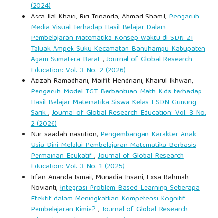
(2024)
Asra Ilal Khairi, Riri Trinanda, Ahmad Shamil,
Pengaruh
Media Visual Terhadap Hasil Belajar Dalam
Pembelajaran Matematika Konsep Waktu di SDN 21
Taluak Ampek Suku Kecamatan Banuhampu Kabupaten
Agam Sumatera Barat
,
Journal of Global Research
Education: Vol. 3 No. 2 (2026)
Azizah Ramadhani, Maifit Hendriani, Khairul Ikhwan,
Pengaruh Model TGT Berbantuan Math Kids terhadap
Hasil Belajar Matematika Siswa Kelas I SDN Gunung
Sarik
,
Journal of Global Research Education: Vol. 3 No.
2 (2026)
Nur saadah nasution,
Pengembangan Karakter Anak
Usia Dini Melalui Pembelajaran Matematika Berbasis
Permainan Edukatif
,
Journal of Global Research
Education: Vol. 3 No. 1 (2025)
Irfan Ananda Ismail, Munadia Insani, Exsa Rahmah
Novianti,
Integrasi Problem Based Learning Seberapa
Efektif dalam Meningkatkan Kompetensi Kognitif
Pembelajaran Kimia?
,
Journal of Global Research