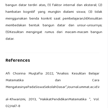
bangun datar terdiri atas, (1) faktor internal dan eksteral; (2)
hambatan kognitif yang mungkin dialami siswa; (3) tidak
menggunakan benda konkrit saat pembelajaran;(4)Kesulitan
membedakan bentuk bangun datar dan unsur-unsurnya;
(5)Kesulitan mengingat rumus dari macam-macam bangun
datar.
References
Afi Choirina Muqtafia 2022, "Analisis Kesulitan Belajar
Matematika dan Cara
MengatasinyaPadaSiswaSekolahDasar",Journal.ummat.ac.id.Vol.01
al-Khwarizmi, 2013, "HakikatPendidikanMatematika ", Vol.
02,Hal7-8