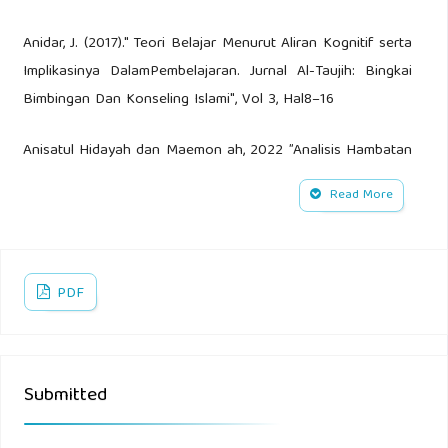
Anidar, J. (2017)." Teori Belajar Menurut Aliran Kognitif serta
Implikasinya DalamPembelajaran. Jurnal Al-Taujih: Bingkai
Bimbingan Dan Konseling Islami", Vol 3, Hal8–16
Anisatul Hidayah dan Maemon ah, 2022 ”Analisis Hambatan
Belajar Siswa Mata
Read More
PelajaranMatematika”,Vol.07,No.02,Hal.234
Borneo, 2021,"JurnalIlmuPendidikanLPMPKalimantanTimur",
Hal.2
PDF
Buto,Z.
(2010)."ImplikasiTeoriPembelajaranJeromeBrunerDalamNuansaPen
Submitted
Hal.55–69
Een Unaenah dkk, 2020, " Teori Brunner Pada Konsep