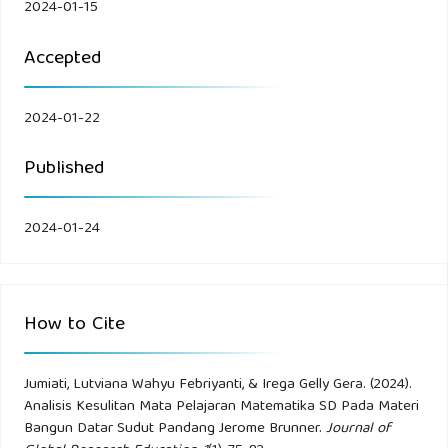
2024-01-15
Bangun Datar Sekolah Dasar"Nusantara :Jurnal Pendidikan
dan Ilmu Sosial".Vol.02,No.02,Hal.331
Accepted
EkaKhairaniHasibuan,2018"AnalisisKesulitanBelajarMatematika
2024-01-22
BangunRuang Sisi Datar",jurnal.uinsu.ac.id,Vol.7No.1Hal.20
Published
Fauzi,Yfitriyani,MZsarisari,2020,"Motivasibelajarmahasiswapadap
pandemi covid 19",Jurnalkependidikan:
2024-01-24
jurnal2020,Vol.6No.2Hal.165
Haqiqi, 2018,“JurnalSainsdanMatematika”,Vol. 06,No.01,Hal.5
How to Cite
Milkhaturrohman, sastya, Ahmat 2022, "Analisis Kesulitan
Belajar Materi Bangun Datar
Jumiati, Lutviana Wahyu Febriyanti, & Irega Gelly Gera. (2024).
diSDN2MantinganJepara",Mathema Journal,Vol.4No.2Hal.9
Analisis Kesulitan Mata Pelajaran Matematika SD Pada Materi
Bangun Datar Sudut Pandang Jerome Brunner.
Journal of
Ningsih dan Lazim, 2020,“Penerapan Teori Jerome Brunner