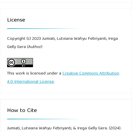
MantinganJepara",mathemajurnal,Vol.4No.2,Hal.96
Solichin, M. M. (2006). "Belajar dan Mengajar dalam
License
Pandangan Al-Ghazali. Tadris
JurnalPendidikanIslam",1(2),138-153
Copyright (c) 2023 Jumiati, Lutviana Wahyu Febriyanti, Irega
Gelly Gera (Author)
UlfatulWasiyah,2021,"AnalisisKesulitanBelajarMatematikaSiswaS
pada Masa Pandemi Covid-19", Jurnal Pendidikan
Matematika Vol. 09, No. 03,Hal.309
This work is licensed under a
Creative Commons Attribution
Wandini,R.&Banurea,O,K.
4.0 International License
.
(2019)."PembelajaranMatematikauntukCalonGuruMI/SD"
repository.uinsu.co.id
How to Cite
YuliawatidanL.Roesdiana,2019,"Analisiskemampuan berpikir
kreatif matematis siswa smp kelas viii pada materi bangun
datar segi empat" Jurnal Prosiding Seminar Nasional
Jumiati, Lutviana Wahyu Febriyanti, & Irega Gelly Gera. (2024).