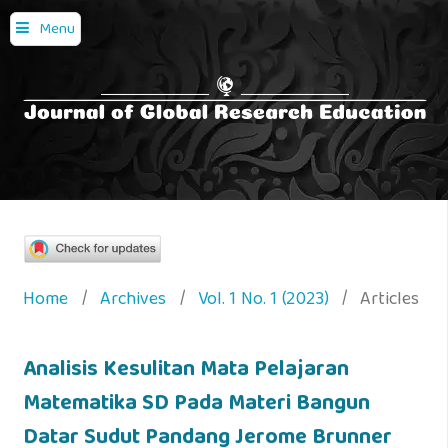
Menu
Home
/
Archives
/
Vol. 1 No. 1 (2023)
/
Articles
Analisis Kesulitan Mata Pelajaran
Matematika SD Pada Materi Bangun
Datar Sudut Pandang Jerome Brunner