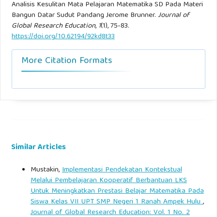
Analisis Kesulitan Mata Pelajaran Matematika SD Pada Materi
Matematika dan Pendidikan Matematika SesiomadikaHal.87
Bangun Datar Sudut Pandang Jerome Brunner.
Journal of
Global Research Education
,
1
(1), 75-83.
https://doi.org/10.62194/92kd8t33
More Citation Formats
Similar Articles
Mustakin,
Implementasi Pendekatan Kontekstual
Melalui Pembelajaran Kooperatif Berbantuan LKS
Untuk Meningkatkan Prestasi Belajar Matematika Pada
Siswa Kelas VII UPT SMP Negeri 1 Ranah Ampek Hulu
,
Journal of Global Research Education: Vol. 1 No. 2