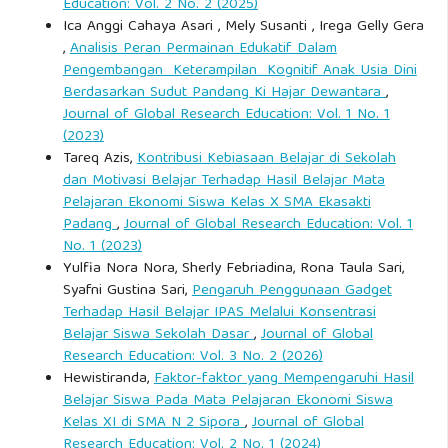
Education: Vol. 2 No. 2 (2025)
Ica Anggi Cahaya Asari , Mely Susanti , Irega Gelly Gera
,
Analisis Peran Permainan Edukatif Dalam
Pengembangan Keterampilan Kognitif Anak Usia Dini
Berdasarkan Sudut Pandang Ki Hajar Dewantara
,
Journal of Global Research Education: Vol. 1 No. 1
(2023)
Tareq Azis,
Kontribusi Kebiasaan Belajar di Sekolah
dan Motivasi Belajar Terhadap Hasil Belajar Mata
Pelajaran Ekonomi Siswa Kelas X SMA Ekasakti
Padang
,
Journal of Global Research Education: Vol. 1
No. 1 (2023)
Yulfia Nora Nora, Sherly Febriadina, Rona Taula Sari,
Syafni Gustina Sari,
Pengaruh Penggunaan Gadget
Terhadap Hasil Belajar IPAS Melalui Konsentrasi
Belajar Siswa Sekolah Dasar
,
Journal of Global
Research Education: Vol. 3 No. 2 (2026)
Hewistiranda,
Faktor-faktor yang Mempengaruhi Hasil
Belajar Siswa Pada Mata Pelajaran Ekonomi Siswa
Kelas XI di SMA N 2 Sipora
,
Journal of Global
Research Education: Vol. 2 No. 1 (2024)